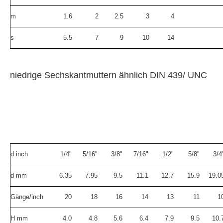
m
1.6
2
2.5
3
4
s
5.5
7
9
10
14
niedrige Sechskantmuttern ähnlich DIN 439/ UNC
d inch
1/4"
5/16"
3/8"
7/16"
1/2"
5/8"
3/4
d mm
6.35
7.95
9.5
11.1
12.7
15.9
19.0
Gänge/inch
20
18
16
14
13
11
1
H mm
4.0
4.8
5.6
6.4
7.9
9.5
10.