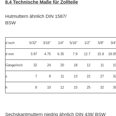
8.4 Technische Maße für Zollteile
Hutmuttern ähnlich DIN 1587/
BSW
d inch
5/32"
3/16"
1/4"
5/16"
1/2"
5/8"
3/4
d mm
3.97
4.75
6.35
7.9
12.7
15.9
19.0
Gänge/inch
32
24
20
18
12
11
1
s
7
8
11
13
22
27
3
h
8
10
12
15
25
32
3
Sechskantmuttern niedrig ähnlich DIN 439/ BSW