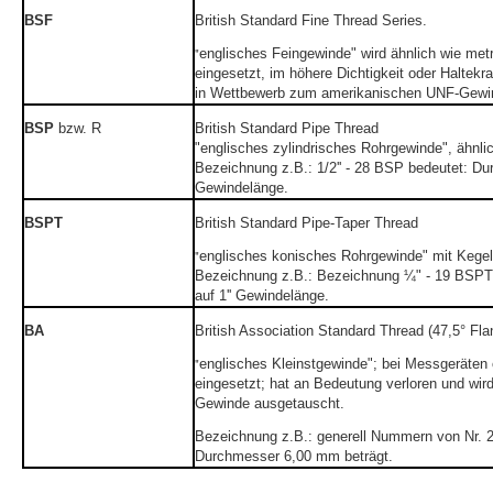
BSF
British Standard Fine Thread Series.
englisches Feingewinde" wird ähnlich wie met
"
eingesetzt, im höhere Dichtigkeit oder Haltek
in Wettbewerb zum amerikanischen UNF-Gewi
BSP
bzw. R
British Standard Pipe Thread
"englisches zylindrisches Rohrgewinde", ähnli
Bezeichnung z.B.: 1/2'' - 28 BSP bedeutet: Dur
Gewindelänge.
BSPT
British Standard Pipe-Taper Thread
englisches konisches Rohrgewinde" mit Kegel
"
Bezeichnung z.B.: Bezeichnung ¼" - 19 BSPT
auf 1'' Gewindelänge.
BA
British Association Standard Thread (47,5° Fl
englisches Kleinstgewinde"; bei Messgeräten
"
eingesetzt; hat an Bedeutung verloren und wird
Gewinde ausgetauscht.
Bezeichnung z.B.: generell Nummern von Nr. 2
Durchmesser 6,00 mm beträgt.