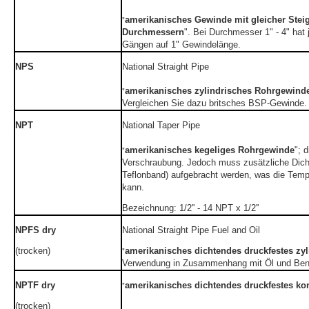
amerikanisches Gewinde mit gleicher Stei
"
Durchmessern
". Bei Durchmesser 1" - 4" hat
Gängen auf 1" Gewindelänge.
NPS
National Straight Pipe
amerikanisches zylindrisches Rohrgewind
"
Vergleichen Sie dazu britsches BSP-Gewinde.
NPT
National Taper Pipe
amerikanisches kegeliges Rohrgewinde
"; 
"
Verschraubung. Jedoch muss zusätzliche Dich
Teflonband) aufgebracht werden, was die Tempe
kann.
Bezeichnung: 1/2'' - 14 NPT x 1/2''
NPFS dry
National Straight Pipe Fuel and Oil
(trocken)
amerikanisches dichtendes druckfestes zy
"
Verwendung in Zusammenhang mit Öl und Ben
NPTF dry
amerikanisches dichtendes druckfestes k
"
(trocken)