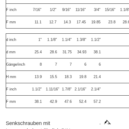
F inch
7/16"
1/2"
9/16"
11/16"
3/4"
15/16"
1.1/8
F mm
11.1
12.7
14.3
17.45
19.85
23.8
28.
d inch
1"
1.1/8"
1.1/4"
1.3/8"
1.1/2"
d mm
25.4
28.6
31.75
34.93
38.1
Gänge/inch
8
7
7
6
6
H mm
13.9
15.5
18.3
19.8
21.4
F inch
1.1/2"
1.11/16"
1.7/8"
2.1/16"
2.1/4"
F mm
38.1
42.9
47.6
52.4
57.2
Senkschrauben mit