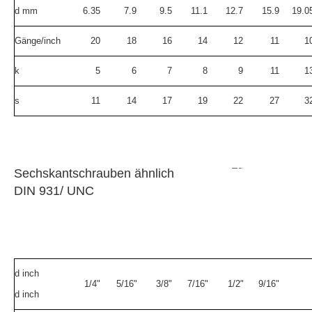
d mm
6.35
7.9
9.5
11.1
12.7
15.9
19.0
Gänge/inch
20
18
16
14
12
11
1
k
5
6
7
8
9
11
1
s
11
14
17
19
22
27
3
Sechskantschrauben ähnlich
DIN 931/ UNC
d inch
1/4"
5/16"
3/8"
7/16"
1/2"
9/16"
d inch