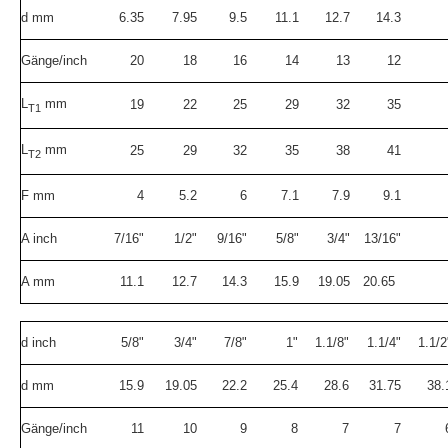
d mm
6.35
7.95
9.5
11.1
12.7
14.3
Gänge/inch
20
18
16
14
13
12
L
mm
19
22
25
29
32
35
T1
L
mm
25
29
32
35
38
41
T2
F mm
4
5.2
6
7.1
7.9
9.1
A inch
7/16"
1/2"
9/16"
5/8"
3/4"
13/16"
A mm
11.1
12.7
14.3
15.9
19.05
20.65
d inch
5/8"
3/4"
7/8"
1"
1.1/8"
1.1/4"
1.1/2
d mm
15.9
19.05
22.2
25.4
28.6
31.75
38.
Gänge/inch
11
10
9
8
7
7