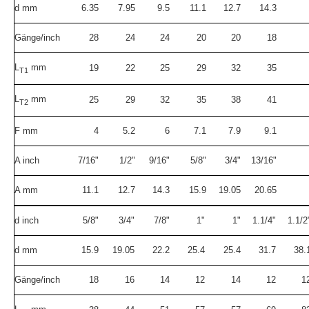
d mm
6.35
7.95
9.5
11.1
12.7
14.3
Gänge/inch
28
24
24
20
20
18
L
mm
19
22
25
29
32
35
T1
L
mm
25
29
32
35
38
41
T2
F mm
4
5.2
6
7.1
7.9
9.1
A inch
7/16"
1/2"
9/16"
5/8"
3/4"
13/16"
A mm
11.1
12.7
14.3
15.9
19.05
20.65
d inch
5/8"
3/4"
7/8"
1"
1"
1.1/4"
1.1/2
d mm
15.9
19.05
22.2
25.4
25.4
31.7
38.
Gänge/inch
18
16
14
12
14
12
1