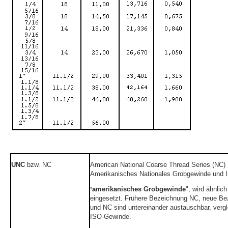
UNC
bzw. NC
American National Coarse Thread Series (NC)
Amerikanisches Nationales Grobgewinde und I
amerikanisches Grobgewinde
", wird ähnli
"
eingesetzt. Frühere Bezeichnung NC, neue B
und NC sind untereinander austauschbar, verg
ISO-Gewinde.