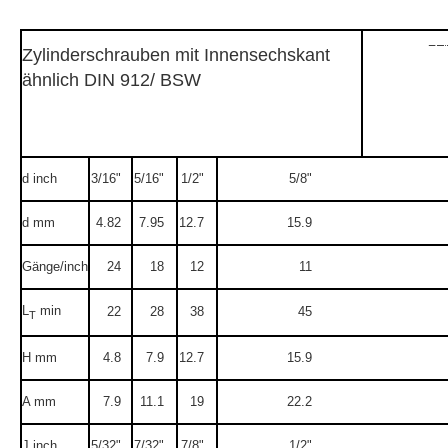
Zylinderschrauben mit Innensechskant
ähnlich DIN 912/ BSW
d inch
3/16"
5/16"
1/2"
5/8"
d mm
4.82
7.95
12.7
15.9
Gänge/inch
24
18
12
11
L
min
22
28
38
45
T
H mm
4.8
7.9
12.7
15.9
A mm
7.9
11.1
19
22.2
J inch
5/32"
7/32"
7/8"
1/2"