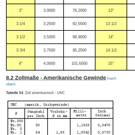
3"
3,0000
76,2000
13"
3.1/4
3,2500
82,5500
13.1/2
3.1/2
3,5000
88,9000
14"
3.3/4
3,7500
95,2500
14.1/2
4"
4,0000
101,6000
15"
8.2 Zollmaße - Amerikanische Gewinde
(nach
oben)
Tabelle 54
: Zoll amerikanisch - UNC