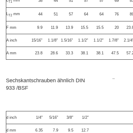
L
mm
38
44
51
57
57
69
8
T1
L
mm
44
51
57
64
64
76
8
T2
F mm
9.9
11.9
13.9
15.5
15.5
20
23.
A inch
15/16"
1.1/8"
1.5/16"
1.1/2"
1.1/2"
1.7/8"
2.1/4
A mm
23.8
28.6
33.3
38.1
38.1
47.5
57.
Sechskantschrauben ähnlich DIN
933 /BSF
d inch
1/4"
5/16"
3/8"
1/2"
d mm
6.35
7.9
9.5
12.7