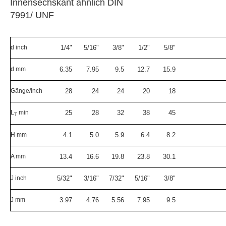
Innensechskant ähnlich DIN
7991/ UNF
d inch
1/4"
5/16"
3/8"
1/2"
5/8"
d mm
6.35
7.95
9.5
12.7
15.9
Gänge/inch
28
24
24
20
18
L
min
25
28
32
38
45
T
H mm
4.1
5.0
5.9
6.4
8.2
A mm
13.4
16.6
19.8
23.8
30.1
J inch
5/32"
3/16"
7/32"
5/16"
3/8"
J mm
3.97
4.76
5.56
7.95
9.5