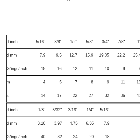
d inch
5/16"
3/8"
1/2"
5/8"
3/4"
7/8"
1
d mm
7.9
9.5
12.7
15.9
19.05
22.2
25.
Gänge/inch
18
16
12
11
10
9
m
4
5
7
8
9
11
1
s
14
17
22
27
32
36
4
d inch
1/8"
5/32"
3/16"
1/4"
5/16"
d mm
3.18
3.97
4.75
6.35
7.9
Gänge/inch
40
32
24
20
18