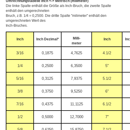
Umrechnungstabelle Inch <-> Metrisch (milimeter)
Die linke Spalte enthält die Größe als Inch-Bruch, die zweite Spalte
enthält den umgerechneten
Bruch, z.B. 1/4 = 0,2500. Die dritte Spalte "milimeter" enthält den
umgerechneten Wert des
Inch-Bruches.
Milli-
Inch
Inch Dezimal*
Inch
In
meter
3/16
0,1875
4,7625
4.1/2
1/4
0,2500
6,3500
5"
5/16
0,3125
7,9375
5.1/2
3/8
0,3750
9,5250
6"
7/16
0,4375
11,1125
6.1/2
1/2
0,5000
12,7000
7"
5/8
0,6250
15,8750
7.1/2