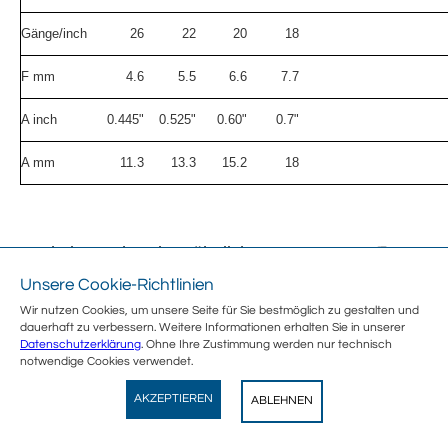
Gänge/inch
26
22
20
18
F mm
4.6
5.5
6.6
7.7
A inch
0.445"
0.525"
0.60"
0.7"
A mm
11.3
13.3
15.2
18
Sechskantschrauben ähnlich DIN
933 /BSW
Unsere Cookie-Richtlinien
Wir nutzen Cookies, um unsere Seite für Sie bestmöglich zu gestalten und
dauerhaft zu verbessern. Weitere Informationen erhalten Sie in unserer
Datenschutzerklärung
. Ohne Ihre Zustimmung werden nur technisch
notwendige Cookies verwendet.
d inch
1/4"
5/16"
3/8"
7/16"
1/2"
5/8"
3/4
Wegertseder
AKZEPTIEREN
ABLEHNEN
View
Wegertseder GmbH
GRATIS - Im Play Store
d mm
6.35
7.9
9.5
11.1
12.7
15.9
19.0