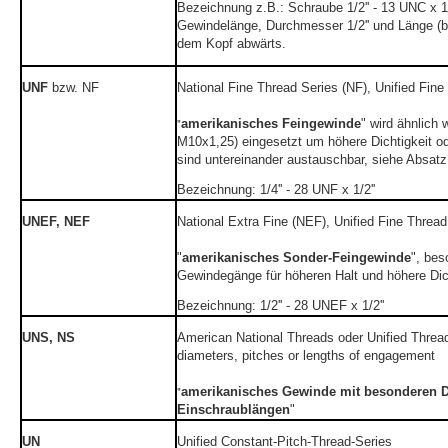
Bezeichnung z.B.: Schraube 1/2'' - 13 UNC x 1/
Gewindelänge, Durchmesser 1/2'' und Länge (
dem Kopf abwärts.
UNF
bzw. NF
National Fine Thread Series (NF),
Unified Fine
amerikanisches Feingewinde
" wird ähnlich
"
M10x1,25) eingesetzt um höhere Dichtigkeit od
sind untereinander austauschbar, siehe Absat
Bezeichnung: 1/4'' - 28 UNF x 1/2''
UNEF, NEF
National Extra Fine (NEF),
Unified Fine Threa
"
amerikanisches Sonder-Feingewinde
", bes
Gewindegänge für höheren Halt und höhere Dic
Bezeichnung: 1/2'' - 28 UNEF x 1/2''
UNS, NS
American National Threads oder Unified Thread
diameters, pitches or lengths of engagement
amerikanisches Gewinde mit besonderen 
"
Einschraublängen
"
UN
Unified Constant-Pitch-Thread-Series