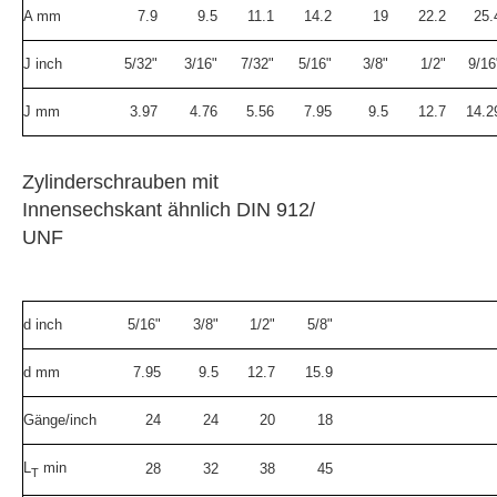
A mm
7.9
9.5
11.1
14.2
19
22.2
25.
J inch
5/32"
3/16"
7/32"
5/16"
3/8"
1/2"
9/16
J mm
3.97
4.76
5.56
7.95
9.5
12.7
14.2
Zylinderschrauben mit
Innensechskant ähnlich DIN 912/
UNF
d inch
5/16"
3/8"
1/2"
5/8"
d mm
7.95
9.5
12.7
15.9
Gänge/inch
24
24
20
18
L
min
28
32
38
45
T