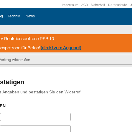
Impressum
AGB
Sicherheit
Datenschutz
U
og
Technik
News
er Reaktionspatrone RSB 10
onspatrone für Beton!
[direkt zum Angebot]
Vertrag widerrufen
stätigen
hre Angaben und bestätigen Sie den Widerruf.
EN