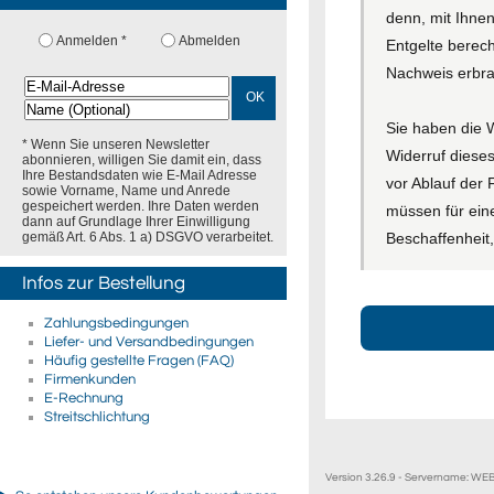
denn, mit Ihne
Anmelden *
Abmelden
Entgelte berec
Nachweis erbra
OK
Sie haben die 
* Wenn Sie unseren Newsletter
Widerruf dieses
abonnieren, willigen Sie damit ein, dass
Ihre Bestandsdaten wie E-Mail Adresse
vor Ablauf der
sowie Vorname, Name und Anrede
gespeichert werden. Ihre Daten werden
müssen für ein
dann auf Grundlage Ihrer Einwilligung
Beschaffenheit
gemäß Art. 6 Abs. 1 a) DSGVO verarbeitet.
Infos zur Bestellung
Zahlungsbedingungen
Liefer- und Versandbedingungen
Häufig gestellte Fragen (FAQ)
Firmenkunden
E-Rechnung
Streitschlichtung
Version 3.26.9 - Servername: W