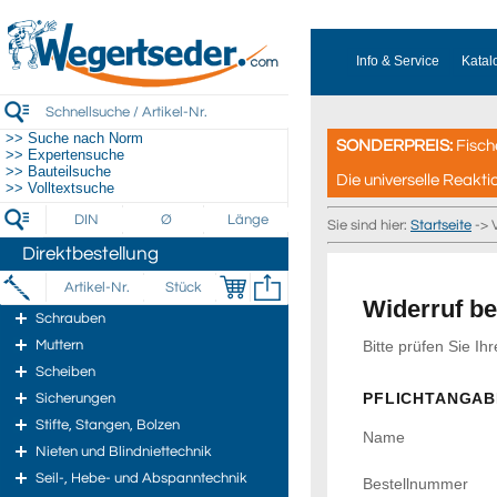
Info & Service
Katal
>> Suche nach Norm
SONDERPREIS:
Fisch
>> Expertensuche
>> Bauteilsuche
Die universelle Reakti
>> Volltextsuche
Sie sind hier:
Startseite
-> 
Direktbestellung
Widerruf be
Schrauben
Muttern
Bitte prüfen Sie I
Scheiben
PFLICHTANGAB
Sicherungen
Stifte, Stangen, Bolzen
Name
Nieten und Blindniettechnik
Seil-, Hebe- und Abspanntechnik
Bestellnummer