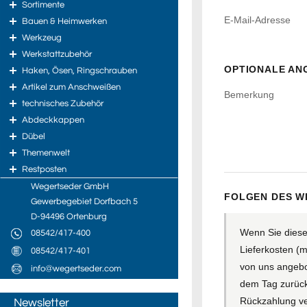
Sortimente
E-Mail-Adresse
Bauen & Heimwerken
Werkzeug
Werkstattzubehör
OPTIONALE ANG
Haken, Ösen, Ringschrauben
Artikel zum Anschweißen
Bemerkung
technisches Zubehör
Abdeckkappen
Dübel
Themenwelt
Restposten
Wegertseder GmbH
FOLGEN DES W
Gewerbegebiet Dorfbach 5
D-94496 Ortenburg
Wenn Sie diesen
08542/417-400
Lieferkosten (m
08542/417-401
von uns angebo
info@wegertseder.com
dem Tag zurückz
Rückzahlung ve
Newsletter