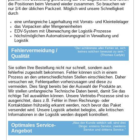
die Positionen beim Versand wieder zusammen. So brauchen wir
nur 1/4 der üblichen Packzeit. Möglich wird unsere Schnelligkeit
durch
eine umfangreiche Lagerhaltung mit Vorrats- und Kleinteilelager
das Vorpacken aller Mengeneinheiten
EDV-System mit Überwachung der Logistik-Prozesse
höchstmöglichen Automatisierungsgrad in Verwaltung und
Logistik
"Der schlimmste aller Fehler ist, sich
Fehlervermeidung /
keines solchen bewusst zu sein."
(Thomas Carlyle)
Qualität
Sie sollen Ihre Bestellung nicht nur schnell, sondern auch
fehlerfrei zugestellt bekommen. Fehler können sich in einem
Prozess an den unterschiedlichsten Stellen einschleichen. Daher
versuchen wir, Fehlerquellen vorherzusagen und diese zu
vermeiden. Dies fängt bereits bei der Auswahl der Produkte an.
Wir stellen umfangreiche Technische Daten bereit, damit Sie das
richtige Teil auswählen können. Unsere Vertriebs-Prozesse sind so
ausgerichtet, dass z.B. Fehler in Ihren Rechnungs- oder
Kontaktdaten frühzeitig erkannt werden, noch bevor das Paket
versendet wird. Unsere Logistik arbeitet beleglos, alle kritischen
Informationen in der Logistik werden doppelt kontrolliert.
„Was der Kunde wirklich will, sind drei
Optimales Service-
Dinge: erstens Service, zweitens
Service und drittens Service.“
Angebot