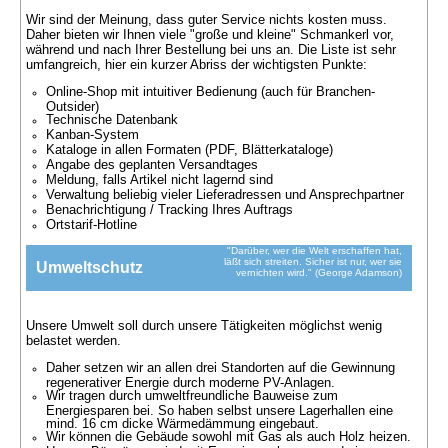
Wir sind der Meinung, dass guter Service nichts kosten muss.
Daher bieten wir Ihnen viele "große und kleine" Schmankerl vor,
während und nach Ihrer Bestellung bei uns an. Die Liste ist sehr
umfangreich, hier ein kurzer Abriss der wichtigsten Punkte:
Online-Shop mit intuitiver Bedienung (auch für Branchen-
Outsider)
Technische Datenbank
Kanban-System
Kataloge in allen Formaten (PDF, Blätterkataloge)
Angabe des geplanten Versandtages
Meldung, falls Artikel nicht lagernd sind
Verwaltung beliebig vieler Lieferadressen und Ansprechpartner
Benachrichtigung / Tracking Ihres Auftrags
Ortstarif-Hotline
"Darüber, wer die Welt erschaffen hat,
läßt sich streiten. Sicher ist nur, wer sie
Umweltschutz
vernichten wird." (George Adamson)
Unsere Umwelt soll durch unsere Tätigkeiten möglichst wenig
belastet werden.
Daher setzen wir an allen drei Standorten auf die Gewinnung
regenerativer Energie durch moderne PV-Anlagen.
Wir tragen durch umweltfreundliche Bauweise zum
Energiesparen bei. So haben selbst unsere Lagerhallen eine
mind. 16 cm dicke Wärmedämmung eingebaut.
Wir können die Gebäude sowohl mit Gas als auch Holz heizen.