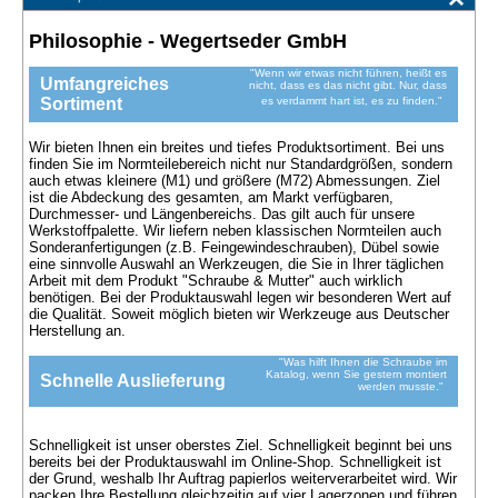
Philosophie - Wegertseder GmbH
"Wenn wir etwas nicht führen, heißt es
Umfangreiches
nicht, dass es das nicht gibt. Nur, dass
Sortiment
es verdammt hart ist, es zu finden."
Wir bieten Ihnen ein breites und tiefes Produktsortiment. Bei uns
finden Sie im Normteilebereich nicht nur Standardgrößen, sondern
auch etwas kleinere (M1) und größere (M72) Abmessungen. Ziel
ist die Abdeckung des gesamten, am Markt verfügbaren,
Durchmesser- und Längenbereichs. Das gilt auch für unsere
Werkstoffpalette. Wir liefern neben klassischen Normteilen auch
Sonderanfertigungen (z.B. Feingewindeschrauben), Dübel sowie
eine sinnvolle Auswahl an Werkzeugen, die Sie in Ihrer täglichen
Arbeit mit dem Produkt "Schraube & Mutter" auch wirklich
benötigen. Bei der Produktauswahl legen wir besonderen Wert auf
die Qualität. Soweit möglich bieten wir Werkzeuge aus Deutscher
Herstellung an.
"Was hilft Ihnen die Schraube im
Katalog, wenn Sie gestern montiert
Schnelle Auslieferung
werden musste."
Schnelligkeit ist unser oberstes Ziel. Schnelligkeit beginnt bei uns
bereits bei der Produktauswahl im Online-Shop. Schnelligkeit ist
der Grund, weshalb Ihr Auftrag papierlos weiterverarbeitet wird. Wir
packen Ihre Bestellung gleichzeitig auf vier Lagerzonen und führen