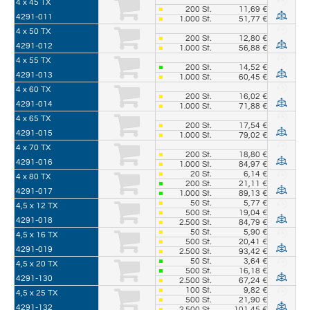
4 x 45 TX
200
St.
11,69 €
4291-011
1.000
St.
51,77 €
4 x 50 TX
200
St.
12,80 €
4291-012
1.000
St.
56,88 €
4 x 55 TX
200
St.
14,52 €
4291-013
1.000
St.
60,45 €
4 x 60 TX
200
St.
16,02 €
4291-014
1.000
St.
71,88 €
4 x 65 TX
200
St.
17,54 €
4291-015
1.000
St.
79,02 €
4 x 70 TX
200
St.
18,80 €
4291-016
1.000
St.
84,97 €
20
St.
6,14 €
4 x 80 TX
200
St.
21,11 €
4291-017
1.000
St.
89,13 €
50
St.
5,77 €
4,5 x 12 TX
500
St.
19,04 €
4291-018
2.500
St.
84,79 €
50
St.
5,90 €
4,5 x 16 TX
500
St.
20,41 €
4291-019
2.500
St.
93,42 €
50
St.
3,64 €
4,5 x 20 TX
500
St.
16,18 €
4291-130
2.500
St.
67,24 €
100
St.
9,82 €
4,5 x 25 TX
500
St.
21,90 €
4291-132
2.500
St.
101,45 €