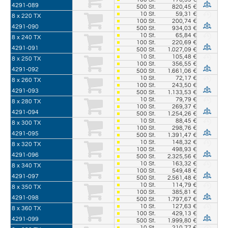
4291-089
500
St.
820,45 €
10
St.
59,31 €
8 x 220 TX
100
St.
200,74 €
4291-090
500
St.
934,03 €
10
St.
65,84 €
8 x 240 TX
100
St.
220,69 €
4291-091
500
St.
1.027,09 €
10
St.
105,48 €
8 x 250 TX
100
St.
356,55 €
4291-092
500
St.
1.661,06 €
10
St.
72,17 €
8 x 260 TX
100
St.
243,50 €
4291-093
500
St.
1.133,53 €
10
St.
79,79 €
8 x 280 TX
100
St.
269,37 €
4291-094
500
St.
1.254,26 €
10
St.
88,45 €
8 x 300 TX
100
St.
298,76 €
4291-095
500
St.
1.391,47 €
10
St.
148,32 €
8 x 320 TX
100
St.
498,93 €
4291-096
500
St.
2.325,56 €
10
St.
163,32 €
8 x 340 TX
100
St.
549,48 €
4291-097
500
St.
2.561,48 €
10
St.
114,79 €
8 x 350 TX
100
St.
385,81 €
4291-098
500
St.
1.797,67 €
10
St.
127,63 €
8 x 360 TX
100
St.
429,13 €
4291-099
500
St.
1.999,80 €
10
St.
210,77 €