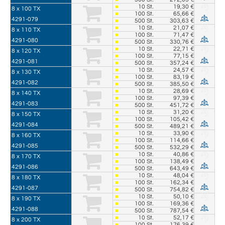
10
St.
19,30 €
8 x 100 TX
100
St.
65,66 €
4291-079
500
St.
303,63 €
10
St.
21,07 €
8 x 110 TX
100
St.
71,47 €
4291-080
500
St.
330,76 €
10
St.
22,71 €
8 x 120 TX
100
St.
77,15 €
4291-081
500
St.
357,24 €
10
St.
24,57 €
8 x 130 TX
100
St.
83,19 €
4291-082
500
St.
385,50 €
10
St.
28,69 €
8 x 140 TX
100
St.
97,39 €
4291-083
500
St.
451,72 €
10
St.
31,20 €
8 x 150 TX
100
St.
105,42 €
4291-084
500
St.
489,21 €
10
St.
33,90 €
8 x 160 TX
100
St.
114,66 €
4291-085
500
St.
532,29 €
10
St.
40,86 €
8 x 170 TX
100
St.
138,49 €
4291-086
500
St.
643,49 €
10
St.
48,04 €
8 x 180 TX
100
St.
162,34 €
4291-087
500
St.
754,82 €
10
St.
50,10 €
8 x 190 TX
100
St.
169,36 €
4291-088
500
St.
787,54 €
10
St.
52,17 €
8 x 200 TX
100
St.
176,39 €