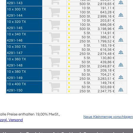
4291-143
500
St.
2.819,65 €
10
St.
191,11 €
10 x 300 TX
100
St.
643,28 €
4291-144
500
St.
2.999,16 €
10
St.
203,81 €
10 x 320 TX
100
St.
686,08 €
4291-145
500
St.
3.198,96 €
5
St.
114,91 €
10 x 340 TX
50
St.
386,21 €
4291-146
250
St.
1.799,52 €
5
St.
183,19 €
10 x 350 TX
50
St.
616,56 €
4291-147
250
St.
2.874,48 €
5
St.
130,80 €
10 x 360 TX
50
St.
439,86 €
4291-148
250
St.
2.049,87 €
5
St.
209,18 €
10 x 380 TX
50
St.
704,21 €
4291-149
250
St.
3.283,51 €
5
St.
149,74 €
10 x 400 TX
50
St.
503,69 €
4291-150
250
St.
2.347,75 €
alle Preise enthalten 19,00% MwSt.,
Neue Kleinmenge vorschlagen
zzgl. Versand