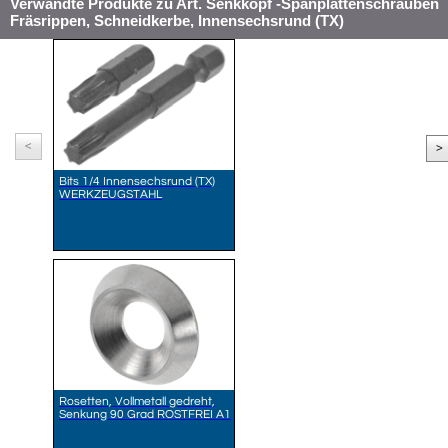
Verwandte Produkte zu Art. Senkkopf -Spanplattenschrauben
Fräsrippen, Schneidkerbe, Innensechsrund (TX)
<
>
Bits 1/4 Innensechsrund (TX)
WERKZEUGSTAHL
Rosetten, Vollmetall gedreht,
Senkung 90 Grad ROSTFREI A1