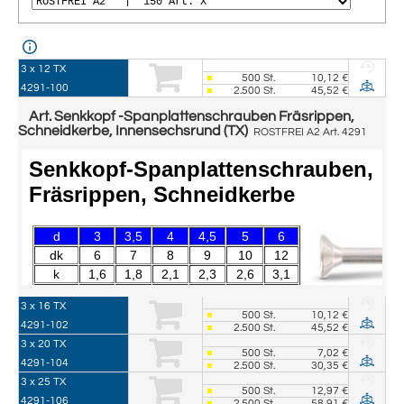
3 x 12 TX
500
St.
10,12 €
4291-100
2.500
St.
45,52 €
Art. Senkkopf -Spanplattenschrauben Fräsrippen,
Schneidkerbe, Innensechsrund (TX)
ROSTFREI A2 Art. 4291
3 x 16 TX
500
St.
10,12 €
4291-102
2.500
St.
45,52 €
3 x 20 TX
500
St.
7,02 €
4291-104
2.500
St.
30,35 €
3 x 25 TX
500
St.
12,97 €
4291-106
2.500
St.
58,91 €