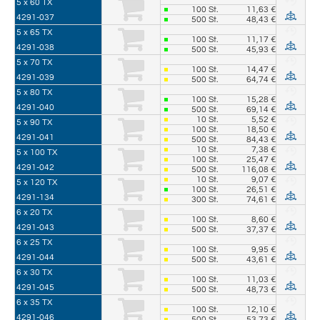
5 x 60 TX
100
St.
11,63 €
4291-037
500
St.
48,43 €
5 x 65 TX
100
St.
11,17 €
4291-038
500
St.
45,93 €
5 x 70 TX
100
St.
14,47 €
4291-039
500
St.
64,74 €
5 x 80 TX
100
St.
15,28 €
4291-040
500
St.
69,14 €
10
St.
5,52 €
5 x 90 TX
100
St.
18,50 €
4291-041
500
St.
84,43 €
10
St.
7,38 €
5 x 100 TX
100
St.
25,47 €
4291-042
500
St.
116,08 €
10
St.
9,07 €
5 x 120 TX
100
St.
26,51 €
4291-134
300
St.
74,61 €
6 x 20 TX
100
St.
8,60 €
4291-043
500
St.
37,37 €
6 x 25 TX
100
St.
9,95 €
4291-044
500
St.
43,61 €
6 x 30 TX
100
St.
11,03 €
4291-045
500
St.
48,73 €
6 x 35 TX
100
St.
12,10 €
4291-046
500
St.
53,73 €