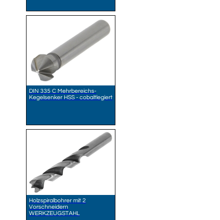
DIN 335 C Mehrbereichs-
Kegelsenker HSS - cobaltlegiert
Holzspiralbohrer mit 2
Vorschneidern
WERKZEUGSTAHL