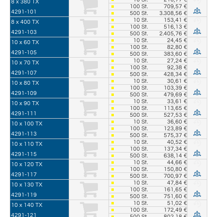
8 x 380 TX
100
St.
709,57 €
4291-101
500
St.
3.308,56 €
10
St.
153,41 €
8 x 400 TX
100
St.
516,13 €
4291-103
500
St.
2.405,76 €
10
St.
24,45 €
10 x 60 TX
100
St.
82,80 €
4291-105
500
St.
383,60 €
10
St.
27,24 €
10 x 70 TX
100
St.
92,38 €
4291-107
500
St.
428,34 €
10
St.
30,61 €
10 x 80 TX
100
St.
103,39 €
4291-109
500
St.
479,69 €
10
St.
33,61 €
10 x 90 TX
100
St.
113,65 €
4291-111
500
St.
527,53 €
10
St.
36,60 €
10 x 100 TX
100
St.
123,89 €
4291-113
500
St.
575,37 €
10
St.
40,52 €
10 x 110 TX
100
St.
137,34 €
4291-115
500
St.
638,14 €
10
St.
44,66 €
10 x 120 TX
100
St.
150,80 €
4291-117
500
St.
700,97 €
10
St.
47,84 €
10 x 130 TX
100
St.
161,65 €
4291-119
500
St.
751,60 €
10
St.
51,02 €
10 x 140 TX
100
St.
172,49 €
4291-121
500
St.
802,18 €