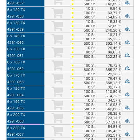
4291-057
500
St.
142,09 €
10
St.
9,84 €
6 x 120 TX
100
St.
33,77 €
4291-058
500
St.
154,82 €
10
St.
15,33 €
6 x 130 TX
100
St.
52,09 €
4291-059
500
St.
240,26 €
10
St.
19,21 €
6 x 140 TX
100
St.
65,33 €
4291-060
500
St.
302,14 €
10
St.
20,46 €
6 x 150 TX
100
St.
69,65 €
4291-061
500
St.
322,25 €
6 x 160 TX
100
St.
76,72 €
4291-062
500
St.
355,22 €
10
St.
23,38 €
6 x 170 TX
100
St.
79,47 €
4291-063
500
St.
368,13 €
10
St.
32,77 €
6 x 180 TX
100
St.
110,80 €
4291-064
500
St.
514,32 €
10
St.
34,57 €
6 x 190 TX
100
St.
116,93 €
4291-065
500
St.
542,88 €
10
St.
36,38 €
6 x 200 TX
100
St.
123,14 €
4291-066
500
St.
571,91 €
10
St.
54,81 €
6 x 220 TX
100
St.
185,43 €
4291-067
500
St.
862,51 €
10
St.
62,25 €