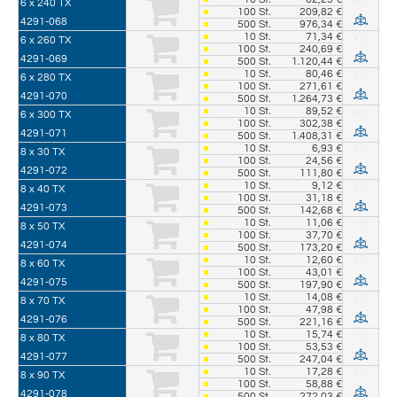
6 x 240 TX
100
St.
209,82 €
4291-068
500
St.
976,34 €
10
St.
71,34 €
6 x 260 TX
100
St.
240,69 €
4291-069
500
St.
1.120,44 €
10
St.
80,46 €
6 x 280 TX
100
St.
271,61 €
4291-070
500
St.
1.264,73 €
10
St.
89,52 €
6 x 300 TX
100
St.
302,38 €
4291-071
500
St.
1.408,31 €
10
St.
6,93 €
8 x 30 TX
100
St.
24,56 €
4291-072
500
St.
111,80 €
10
St.
9,12 €
8 x 40 TX
100
St.
31,18 €
4291-073
500
St.
142,68 €
10
St.
11,06 €
8 x 50 TX
100
St.
37,70 €
4291-074
500
St.
173,20 €
10
St.
12,60 €
8 x 60 TX
100
St.
43,01 €
4291-075
500
St.
197,90 €
10
St.
14,08 €
8 x 70 TX
100
St.
47,98 €
4291-076
500
St.
221,16 €
10
St.
15,74 €
8 x 80 TX
100
St.
53,53 €
4291-077
500
St.
247,04 €
10
St.
17,28 €
8 x 90 TX
100
St.
58,88 €
4291-078
500
St.
272,03 €