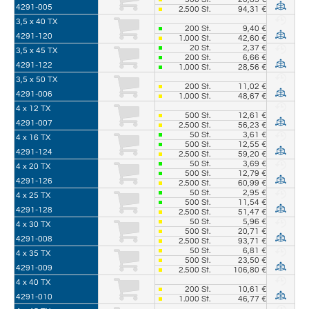
4291-005
2.500
St.
94,31 €
3,5 x 40 TX
200
St.
9,40 €
4291-120
1.000
St.
42,60 €
20
St.
2,37 €
3,5 x 45 TX
200
St.
6,66 €
4291-122
1.000
St.
28,56 €
3,5 x 50 TX
200
St.
11,02 €
4291-006
1.000
St.
48,67 €
4 x 12 TX
500
St.
12,61 €
4291-007
2.500
St.
56,23 €
50
St.
3,61 €
4 x 16 TX
500
St.
12,55 €
4291-124
2.500
St.
59,20 €
50
St.
3,69 €
4 x 20 TX
500
St.
12,79 €
4291-126
2.500
St.
60,99 €
50
St.
2,95 €
4 x 25 TX
500
St.
11,54 €
4291-128
2.500
St.
51,47 €
50
St.
5,96 €
4 x 30 TX
500
St.
20,71 €
4291-008
2.500
St.
93,71 €
50
St.
6,81 €
4 x 35 TX
500
St.
23,50 €
4291-009
2.500
St.
106,80 €
4 x 40 TX
200
St.
10,61 €
4291-010
1.000
St.
46,77 €