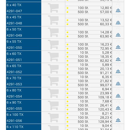
6 x 40 TX
100
St.
12,80 €
4291-047
500
St.
57,00 €
6 x 45 TX
100
St.
13,52 €
4291-048
500
St.
60,33 €
6 x 50 TX
100
St.
14,28 €
4291-049
500
St.
63,90 €
6 x 55 TX
100
St.
16,23 €
4291-050
500
St.
72,95 €
10
St.
5,28 €
6 x 60 TX
100
St.
18,35 €
4291-051
500
St.
82,82 €
10
St.
5,89 €
6 x 65 TX
100
St.
20,13 €
4291-052
500
St.
91,21 €
10
St.
6,35 €
6 x 70 TX
100
St.
21,82 €
4291-053
500
St.
99,07 €
10
St.
6,94 €
6 x 80 TX
100
St.
23,99 €
4291-054
500
St.
109,18 €
10
St.
7,68 €
6 x 90 TX
100
St.
26,41 €
4291-055
500
St.
120,43 €
10
St.
8,21 €
6 x 100 TX
100
St.
28,23 €
4291-056
500
St.
128,94 €
10
St.
9,04 €
6 x 110 TX
100
St.
31,04 €