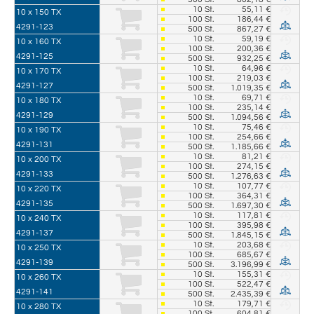
10
St.
55,11 €
10 x 150 TX
100
St.
186,44 €
4291-123
500
St.
867,27 €
10
St.
59,19 €
10 x 160 TX
100
St.
200,36 €
4291-125
500
St.
932,25 €
10
St.
64,96 €
10 x 170 TX
100
St.
219,03 €
4291-127
500
St.
1.019,35 €
10
St.
69,71 €
10 x 180 TX
100
St.
235,14 €
4291-129
500
St.
1.094,56 €
10
St.
75,46 €
10 x 190 TX
100
St.
254,66 €
4291-131
500
St.
1.185,66 €
10
St.
81,21 €
10 x 200 TX
100
St.
274,15 €
4291-133
500
St.
1.276,63 €
10
St.
107,77 €
10 x 220 TX
100
St.
364,31 €
4291-135
500
St.
1.697,30 €
10
St.
117,81 €
10 x 240 TX
100
St.
395,98 €
4291-137
500
St.
1.845,15 €
10
St.
203,68 €
10 x 250 TX
100
St.
685,67 €
4291-139
500
St.
3.196,99 €
10
St.
155,31 €
10 x 260 TX
100
St.
522,47 €
4291-141
500
St.
2.435,39 €
10
St.
179,71 €
10 x 280 TX
100
St.
604,81 €