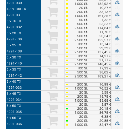
4291-030
1.000
St.
152,92 €
20
St.
10,27 €
4,5 x 100 TX
200
St.
35,13 €
4291-031
1.000
St.
161,25 €
50
St.
7,32 €
5 x 16 TX
500
St.
25,23 €
4291-032
2.500
St.
114,84 €
100
St.
11,76 €
5 x 20 TX
500
St.
26,24 €
4291-136
2.500
St.
122,57 €
100
St.
13,14 €
5 x 25 TX
500
St.
29,39 €
4291-138
2.500
St.
137,45 €
100
St.
14,21 €
5 x 30 TX
500
St.
31,71 €
4291-140
2.500
St.
148,45 €
100
St.
17,33 €
5 x 35 TX
500
St.
38,62 €
4291-142
2.500
St.
189,21 €
5 x 40 TX
200
St.
16,99 €
4291-033
1.000
St.
76,52 €
20
St.
5,59 €
5 x 45 TX
200
St.
18,78 €
4291-034
1.000
St.
85,68 €
20
St.
5,87 €
5 x 50 TX
200
St.
20,18 €
4291-035
1.000
St.
86,75 €
20
St.
6,38 €
5 x 55 TX
200
St.
20,85 €
4291-036
1.000
St.
82,47 €