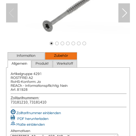
Information
Zubehör
Allgemein
Produkt
Werkstoff
Artikelgruppe
4291
ROSTFREI A2
RoHS-Konform: Ja
REACh - Informationspflichtig: Nein
Art. 81928
Zolltarifnummern:
73181210, 73181410
Zolltarifnummer einblenden
PDF herunterladen
Maße einblenden
Alternativen