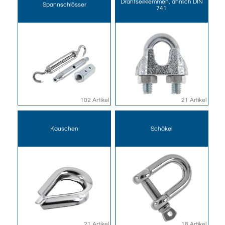
Drahtseilklemmen, ähnlich DIN
Spannschlösser
741
102 Artikel
21 Artikel
Kauschen
Schäkel
21 Artikel
18 Artikel