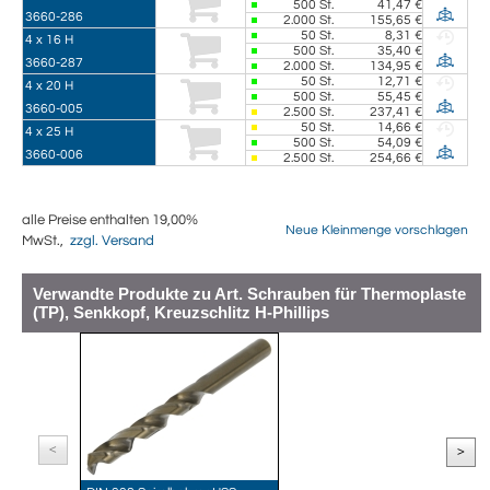
500
St.
41,47 €
3660-286
2.000
St.
155,65 €
50
St.
8,31 €
4 x 16 H
500
St.
35,40 €
3660-287
2.000
St.
134,95 €
50
St.
12,71 €
4 x 20 H
500
St.
55,45 €
3660-005
2.500
St.
237,41 €
50
St.
14,66 €
4 x 25 H
500
St.
54,09 €
3660-006
2.500
St.
254,66 €
alle Preise enthalten 19,00%
Neue Kleinmenge vorschlagen
MwSt.,
zzgl. Versand
Verwandte Produkte zu Art. Schrauben für Thermoplaste
(TP), Senkkopf, Kreuzschlitz H-Phillips
<
>