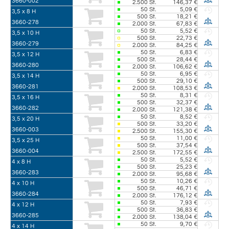
3660-002
2.500
St.
146,37 €
50
St.
5,09 €
3,5 x 8 H
500
St.
18,21 €
3660-278
2.000
St.
67,83 €
50
St.
5,52 €
3,5 x 10 H
500
St.
22,73 €
3660-279
2.000
St.
84,25 €
50
St.
6,83 €
3,5 x 12 H
500
St.
28,44 €
3660-280
2.000
St.
106,62 €
50
St.
6,95 €
3,5 x 14 H
500
St.
29,10 €
3660-281
2.000
St.
108,53 €
50
St.
8,31 €
3,5 x 16 H
500
St.
32,37 €
3660-282
2.000
St.
121,38 €
50
St.
8,52 €
3,5 x 20 H
500
St.
33,20 €
3660-003
2.500
St.
155,30 €
50
St.
11,00 €
3,5 x 25 H
500
St.
37,54 €
3660-004
2.500
St.
172,55 €
50
St.
5,52 €
4 x 8 H
500
St.
25,23 €
3660-283
2.000
St.
95,68 €
50
St.
10,26 €
4 x 10 H
500
St.
46,71 €
3660-284
2.000
St.
176,12 €
50
St.
7,93 €
4 x 12 H
500
St.
36,83 €
3660-285
2.000
St.
138,04 €
50
St.
9,70 €
4 x 14 H