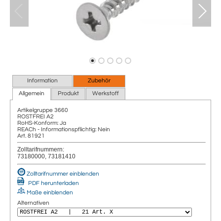
Information
Zubehör
Allgemein
Produkt
Werkstoff
Artikelgruppe
3660
ROSTFREI A2
RoHS-Konform: Ja
REACh - Informationspflichtig: Nein
Art. 81921
Zolltarifnummern:
73180000, 73181410
Zolltarifnummer einblenden
PDF herunterladen
Maße einblenden
Alternativen