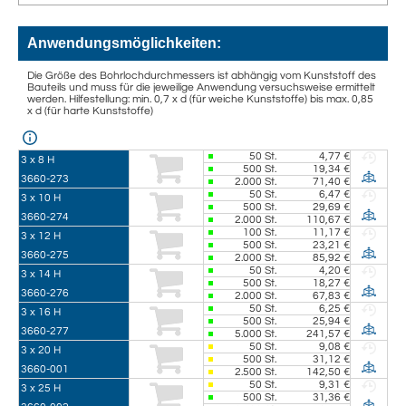
Anwendungsmöglichkeiten:
Die Größe des Bohrlochdurchmessers ist abhängig vom Kunststoff des
Bauteils und muss für die jeweilige Anwendung versuchsweise ermittelt
werden. Hilfestellung: min. 0,7 x d (für weiche Kunststoffe) bis max. 0,85
x d (für harte Kunststoffe)
50
St.
4,77 €
3 x 8 H
500
St.
19,34 €
3660-273
2.000
St.
71,40 €
50
St.
6,47 €
3 x 10 H
500
St.
29,69 €
3660-274
2.000
St.
110,67 €
100
St.
11,17 €
3 x 12 H
500
St.
23,21 €
3660-275
2.000
St.
85,92 €
50
St.
4,20 €
3 x 14 H
500
St.
18,27 €
3660-276
2.000
St.
67,83 €
50
St.
6,25 €
3 x 16 H
500
St.
25,94 €
3660-277
5.000
St.
241,57 €
50
St.
9,08 €
3 x 20 H
500
St.
31,12 €
3660-001
2.500
St.
142,50 €
50
St.
9,31 €
3 x 25 H
500
St.
31,36 €