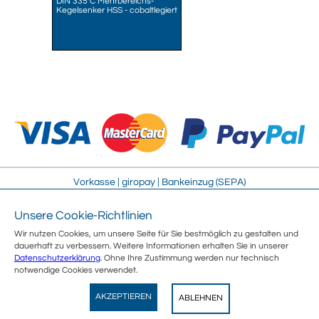
DIN 335 C Mehrbereichs-
Kegelsenker HSS - cobaltlegiert
Vorkasse | giropay | Bankeinzug (SEPA)
Unsere Cookie-Richtlinien
Impressum
Streitschlichtung
Wir nutzen Cookies, um unsere Seite für Sie bestmöglich zu gestalten und
AGB
Sitemap
dauerhaft zu verbessern. Weitere Informationen erhalten Sie in unserer
Sicherheit
Jobs
Datenschutzerklärung
. Ohne Ihre Zustimmung werden nur technisch
Datenschutz
Über uns
notwendige Cookies verwendet.
Umweltschutz
Kontakt
Wegertseder
E-Rechnung
Vertrag widerrufen
AKZEPTIEREN
ABLEHNEN
View
Wegertseder GmbH
GRATIS - Im Play Store