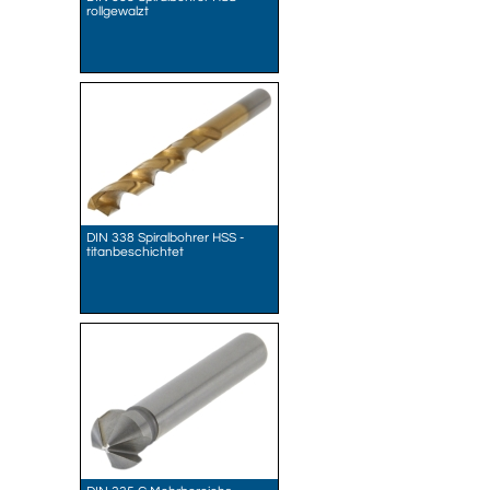
rollgewalzt
DIN 338 Spiralbohrer HSS -
titanbeschichtet