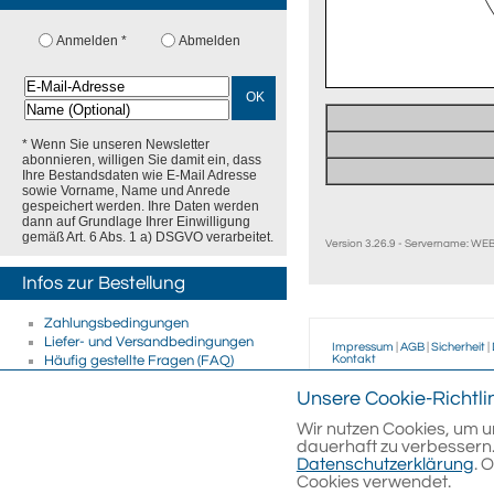
Anmelden *
Abmelden
OK
* Wenn Sie unseren Newsletter
abonnieren, willigen Sie damit ein, dass
Ihre Bestandsdaten wie E-Mail Adresse
sowie Vorname, Name und Anrede
gespeichert werden. Ihre Daten werden
dann auf Grundlage Ihrer Einwilligung
gemäß Art. 6 Abs. 1 a) DSGVO verarbeitet.
Version 3.26.9 - Servername: W
Infos zur Bestellung
Zahlungsbedingungen
Liefer- und Versandbedingungen
Impressum
|
AGB
|
Sicherheit
|
Kontakt
Häufig gestellte Fragen (FAQ)
Firmenkunden
Unsere Cookie-Richtli
E-Rechnung
Wegertseder
GmbH
Streitschlichtung
Wir nutzen Cookies, um u
Gewerbegebiet Dorfbach 
dauerhaft zu verbessern.
D-94496
Ortenburg
Datenschutzerklärung
. 
Telefon
08542/417-400
Cookies verwendet.
Telefax
08542/417-401