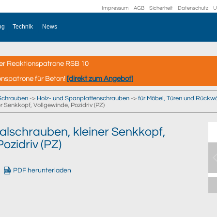
Impressum
AGB
Sicherheit
Datenschutz
U
og
Technik
News
er Reaktionspatrone RSB 10
onspatrone für Beton!
[direkt zum Angebot]
Schrauben
->
Holz- und Spanplattenschrauben
->
für Möbel, Türen und Rück
r Senkkopf, Vollgewinde, Pozidriv (PZ)
alschrauben, kleiner Senkkopf,
ozidriv (PZ)
PDF herunterladen