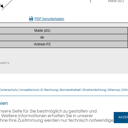
Maße (d1)
PDF herunterladen
Maße (d1)
dk
Antrieb-PZ
EBAPP12
Datenschutz
|
Umweltschutz
|
E-Rechnung
|
Barrierefreiheit
|
Streitschlichtung
|
Sitemap
|
DIN
nien
Zahlung & Versand
Warum w
nsere Seite für Sie bestmöglich zu gestalten und
5
178.132 Art
 Weitere Informationen erhalten Sie in unserer
AKZE
Kleinpacku
Ohne Ihre Zustimmung werden nur technisch notwendige
DE/AT: ab 1
Sicheres Sh