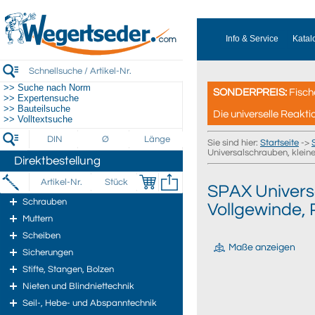
Info & Service
Katal
>> Suche nach Norm
SONDERPREIS:
Fisch
>> Expertensuche
>> Bauteilsuche
Die universelle Reakti
>> Volltextsuche
Sie sind hier:
Startseite
->
Universalschrauben, kleine
Direktbestellung
SPAX Univers
Schrauben
Vollgewinde, P
Muttern
Scheiben
Maße anzeigen
Sicherungen
Stifte, Stangen, Bolzen
Nieten und Blindniettechnik
Seil-, Hebe- und Abspanntechnik