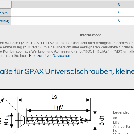
3
X
inkt)
X
zinkt)
Information:
nen Werkstoff (z. B. "ROSTFREI A2") um eine Übersicht aller verfügbaren Abmessung
ne Abmessung (z. B. "M6") um eine Übersicht aller verfügbaren Werkstoffe für dies
ne Kombination aus Werkstoff und Abmessung (z. B. "ROSTFREI A2" in "M6") um alle 
erhalten Sie hier:
Hilfe zur Pivot-Navigation
aße für
SPAX Universalschrauben, kleine
Legende:
dk
LgV
Antrieb-PZ
Ls