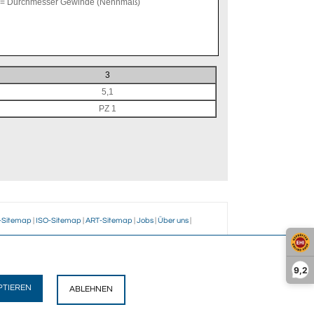
= Durchmesser Gewinde (Nennmaß)
3
5,1
PZ 1
-Sitemap
|
ISO-Sitemap
|
ART-Sitemap
|
Jobs
|
Über uns
|
ir?
9,2
ikel im Programm
PTIEREN
ABLEHNEN
ngen
25 € frachtfrei
opping (SSL, Zertifikate)