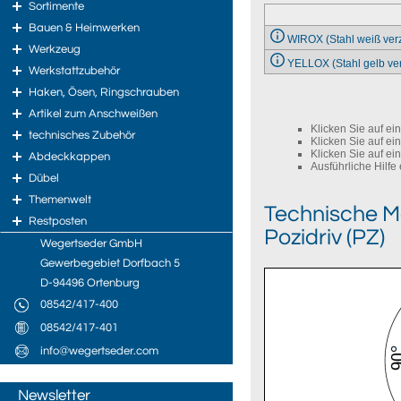
Sortimente
Bauen & Heimwerken
WIROX (Stahl weiß verz
Werkzeug
YELLOX (Stahl gelb ver
Werkstattzubehör
Haken, Ösen, Ringschrauben
Artikel zum Anschweißen
Klicken Sie auf ei
technisches Zubehör
Klicken Sie auf ei
Klicken Sie auf ei
Abdeckkappen
Ausführliche Hilfe 
Dübel
Themenwelt
Technische M
Restposten
Pozidriv (PZ)
Wegertseder GmbH
Gewerbegebiet Dorfbach 5
D-94496 Ortenburg
08542/417-400
08542/417-401
info@wegertseder.com
Newsletter