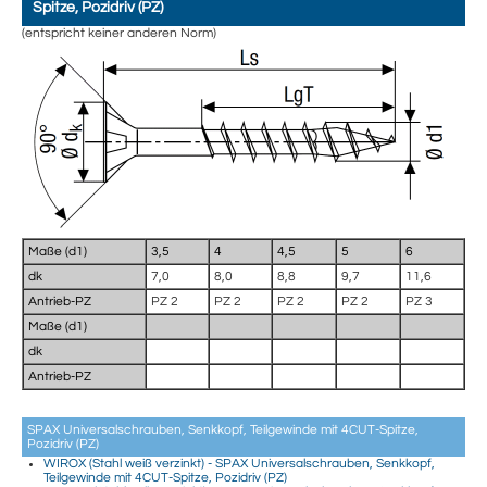
Spitze, Pozidriv (PZ)
(entspricht keiner anderen Norm)
Maße (d1)
3,5
4
4,5
5
6
dk
7,0
8,0
8,8
9,7
11,6
Antrieb-PZ
PZ 2
PZ 2
PZ 2
PZ 2
PZ 3
Maße (d1)
dk
Antrieb-PZ
SPAX Universalschrauben, Senkkopf, Teilgewinde mit 4CUT-Spitze,
Pozidriv (PZ)
WIROX (Stahl weiß verzinkt) - SPAX Universalschrauben, Senkkopf,
Teilgewinde mit 4CUT-Spitze, Pozidriv (PZ)