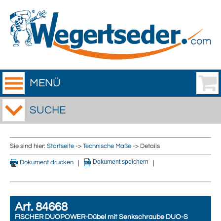
MENÜ
SUCHE
Sie sind hier:
Startseite
->
Technische Maße
-> Details
Dokument speichern
Dokument drucken
|
|
Art. 84668
FISCHER DUOPOWER-Dübel mit Senkschraube DUO-S