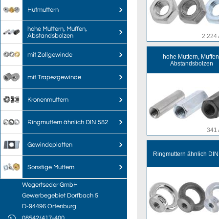
Hutmuttern
hohe Muttern, Muffen,
Abstandsbolzen
2.224 
mit Zollgewinde
hohe Muttern, Muffen
Abstandsbolzen
mit Trapezgewinde
Kronenmuttern
Ringmuttern ähnlich DIN 582
341 
Gewindeplatten
Ringmuttern ähnlich DIN
Sonstige Muttern
Wegertseder GmbH
Gewerbegebiet Dorfbach 5
D-94496 Ortenburg
08542/417-400