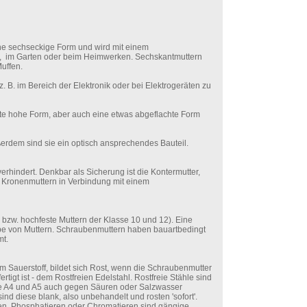
ine sechseckige Form und wird mit einem
bau, im Garten oder beim Heimwerken. Sechskantmuttern
uffen.
z. B. im Bereich der Elektronik oder bei Elektrogeräten zu
te hohe Form, aber auch eine etwas abgeflachte Form
erdem sind sie ein optisch ansprechendes Bauteil.
rhindert. Denkbar als Sicherung ist die Kontermutter,
nd Kronenmuttern in Verbindung mit einem
8 bzw. hochfeste Muttern der Klasse 10 und 12). Eine
ngabe von Muttern. Schraubenmuttern haben bauartbedingt
mt.
im Sauerstoff, bildet sich Rost, wenn die Schraubenmutter
rtigt ist - dem Rostfreien Edelstahl. Rostfreie Stähle sind
wie A4 und A5 auch gegen Säuren oder Salzwasser
ind diese blank, also unbehandelt und rosten 'sofort'.
ren, Phosphatieren oder Chromatieren sind gängige