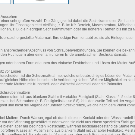
m Aussehen
 einer sehr großen Anzahl. Die Gängigste ist dabei die Sechskantmutter. Sie hat e
gen. Ihr Einsatzgebiet ist vielfältig, z. B. im Kfz-Bereich, Maschinenbau, Möbel
n Höhen, z. B. die niedrigen Sechskantmuttern oder die höheren Formen bis hin zu M
s erstes hergestellte Mutternart. Ihre eckige Form erlaubt es, sie als Einlegemutter 
sch ansprechender Abschluss von Schraubenverbindungen. Sie können die bekann
rden Hutmuttern über einen am unteren Ende angebrachten Sechskantansatz.
igen oder hohen Form erlauben das einfache Festdrehen und Lösen der Mutter. Auß
utz vor Lösen
unterscheiden, ist die Schutzmaßnahme, welche unbeabsichtigtes Lösen der Mutter ve
e auf gleicher Höhe eine bestehende Verbindung sichert. Weitere Möglichkeiten si
ichernde Muttern mit Kunststoff- oder Vollmetallklemmteil oder die Palmutter.
i Schraubenmuttern
benmuttern ist aus blankem Stahl mit variabler Festigkeit (Stahl Klasse 4, 5 oder 
s als bei Schrauben (z. B. Festigkeitsklasse 8.8) fehlt der zweite Teil bei der A
igkeit und nicht die Angabe der unteren Streckgrenze, welche nach dem Punkt kom
 bei Muttern. Durch Wasser, egal ob durch direkten Kontakt oder den Wasseranteil 
 vor der Witterung geschützt ist oder wenn sie nicht aus einem speziellen Stahl gefe
Sie bieten aber nur bedingten Rostschutz, während hochsäurebeständige Stähle 
t größere Klasse an Muttern sind aus blankem Stahl mit variabler Festigkeit. Meist s
te Behandlung ist die galvanische Verzinkung, aber auch Feuerverzinkung, Brünie