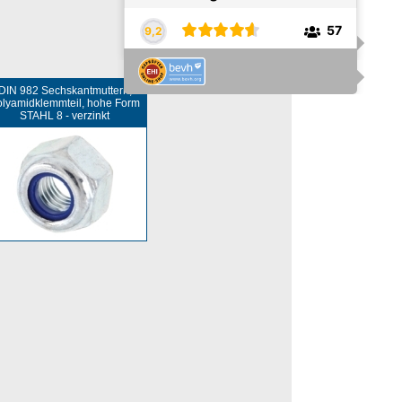
DIN 982 Sechskantmuttern,
lyamidklemmteil, hohe Form
STAHL 8 - verzinkt