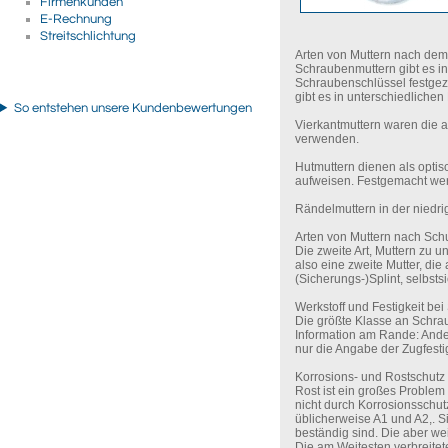
Firmenkunden
E-Rechnung
Streitschlichtung
Arten von Muttern nach de
Schraubenmuttern gibt es in
Schraubenschlüssel festgezo
gibt es in unterschiedliche
So entstehen unsere Kundenbewertungen
Vierkantmuttern waren die al
verwenden.
Hutmuttern dienen als opti
aufweisen. Festgemacht we
Rändelmuttern in der niedr
Arten von Muttern nach Sch
Die zweite Art, Muttern zu 
also eine zweite Mutter, di
(Sicherungs-)Splint, selbsts
Werkstoff und Festigkeit be
Die größte Klasse an Schrau
Information am Rande: Ander
nur die Angabe der Zugfest
Korrosions- und Rostschutz
Rost ist ein großes Problem
nicht durch Korrosionsschutz
üblicherweise A1 und A2,. 
beständig sind. Die aber wei
Die am Weitesten verbreite