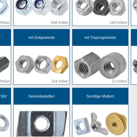
Artikel
688 Artikel
189 Artikel
,
mit Zollgewinde
mit Trapezgewinde
Artikel
164 Artikel
22 Artikel
 582
Gewindeplatten
Sonstige Muttern