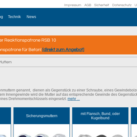
Impressum
AGB
Sicherheit
Datenschutz
U
og
Technik
News
er Reaktionspatrone RSB 10
onspatrone für Beton!
[direkt zum Angebot]
Muttern
nmuttern genannt, dienen als Gegenstück zu einer Schraube, eines Gewindebolz
rem Innengewinde wird die Mutter auf das entsprechende Gewinde des Gegenstück
eines Drehmomentschlüssels eingesetzt.
mehr ...
mit Flansch, Bund, oder
Sicherungsmuttern
Kugelbund