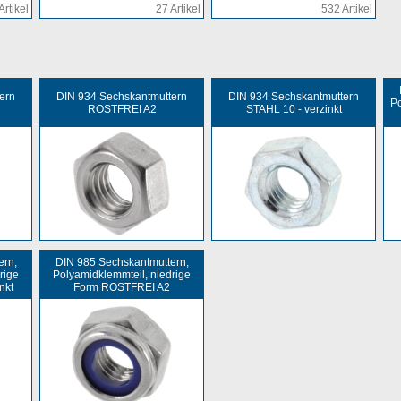
Artikel
27 Artikel
532 Artikel
ern
DIN 934 Sechskantmuttern
DIN 934 Sechskantmuttern
Po
ROSTFREI A2
STAHL 10 - verzinkt
ern,
DIN 985 Sechskantmuttern,
rige
Polyamidklemmteil, niedrige
nkt
Form ROSTFREI A2