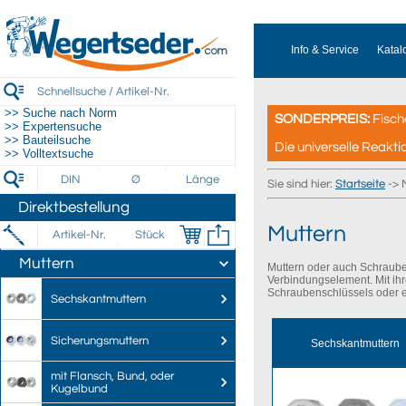
Info & Service
Katal
>> Suche nach Norm
SONDERPREIS:
Fisch
>> Expertensuche
>> Bauteilsuche
Die universelle Reakti
>> Volltextsuche
Sie sind hier:
Startseite
-> 
Direktbestellung
Muttern
Muttern
Muttern oder auch Schraube
Verbindungselement. Mit ih
Schraubenschlüssels oder 
Sechskantmuttern
Sicherungsmuttern
Sechskantmuttern
mit Flansch, Bund, oder
Kugelbund