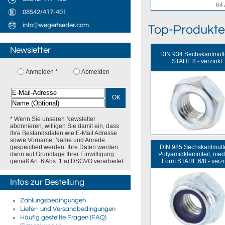
64 
08542/417-401
info@wegertseder.com
Top-Produkte
Newsletter
DIN 934 Sechskantmutt
STAHL 8 - verzinkt
Anmelden *
Abmelden
OK
* Wenn Sie unseren Newsletter
abonnieren, willigen Sie damit ein, dass
Ihre Bestandsdaten wie E-Mail Adresse
sowie Vorname, Name und Anrede
DIN 985 Sechskantmutt
gespeichert werden. Ihre Daten werden
Polyamidklemmteil, nied
dann auf Grundlage Ihrer Einwilligung
Form STAHL 6/8 - verzi
gemäß Art. 6 Abs. 1 a) DSGVO verarbeitet.
Infos zur Bestellung
Zahlungsbedingungen
Liefer- und Versandbedingungen
Häufig gestellte Fragen (FAQ)