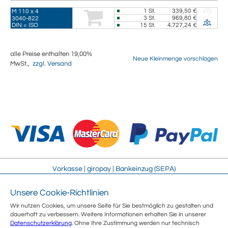
1
St.
339,50 €
M 110 x 4
3
St.
969,80 €
3040-822
DIN = ISO
15
St.
4.727,24 €
alle Preise enthalten 19,00%
Neue Kleinmenge vorschlagen
MwSt.,
zzgl. Versand
Vorkasse | giropay | Bankeinzug (SEPA)
Unsere Cookie-Richtlinien
Impressum
Streitschlichtung
Wir nutzen Cookies, um unsere Seite für Sie bestmöglich zu gestalten und
AGB
Sitemap
dauerhaft zu verbessern. Weitere Informationen erhalten Sie in unserer
Sicherheit
Jobs
Datenschutzerklärung
. Ohne Ihre Zustimmung werden nur technisch