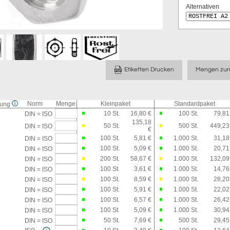
Alternativen
Etiketten Drucken
Mengen zur
Norm
Menge
Kleinpaket
Standardpaket
sung
10
St.
16,80 €
100
St.
79,81
DIN = ISO
135,18
50
St.
500
St.
449,23
DIN = ISO
€
100
St.
5,81 €
1.000
St.
31,18
DIN = ISO
100
St.
5,09 €
1.000
St.
20,71
DIN = ISO
200
St.
58,67 €
1.000
St.
132,09
DIN = ISO
100
St.
3,61 €
1.000
St.
14,76
DIN = ISO
100
St.
8,59 €
1.000
St.
28,20
DIN = ISO
100
St.
5,91 €
1.000
St.
22,02
DIN = ISO
100
St.
6,57 €
1.000
St.
26,42
DIN = ISO
100
St.
5,09 €
1.000
St.
30,94
DIN = ISO
50
St.
7,69 €
500
St.
29,45
DIN = ISO