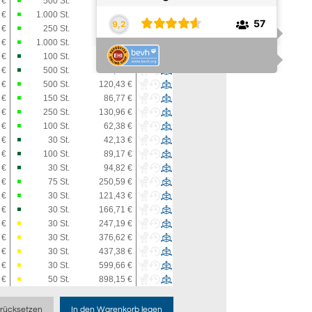
 €
500
St.
56,23 €
 €
1.000
St.
140,18 €
 €
250
St.
48,97 €
 €
1.000
St.
159,58 €
 €
100
St.
55,01 €
 €
500
St.
203,25 €
 €
500
St.
120,43 €
 €
150
St.
86,77 €
 €
250
St.
130,96 €
 €
100
St.
62,38 €
 €
30
St.
42,13 €
 €
100
St.
89,17 €
 €
30
St.
94,82 €
 €
75
St.
250,59 €
 €
30
St.
121,43 €
 €
30
St.
166,71 €
 €
30
St.
247,19 €
 €
30
St.
376,62 €
 €
30
St.
437,38 €
 €
30
St.
599,66 €
 €
50
St.
898,15 €
rücksetzen
In den Warenkorb legen