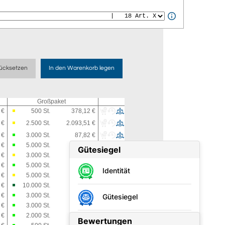
ücksetzen
In den Warenkorb legen
Großpaket
 €
500
St.
378,12 €
 €
2.500
St.
2.093,51 €
 €
3.000
St.
87,82 €
 €
5.000
St.
87,47 €
 €
3.000
St.
376,28 €
 €
5.000
St.
67,24 €
 €
5.000
St.
128,52 €
 €
10.000
St.
209,44 €
 €
3.000
St.
74,97 €
 €
3.000
St.
81,04 €
 €
2.000
St.
110,19 €