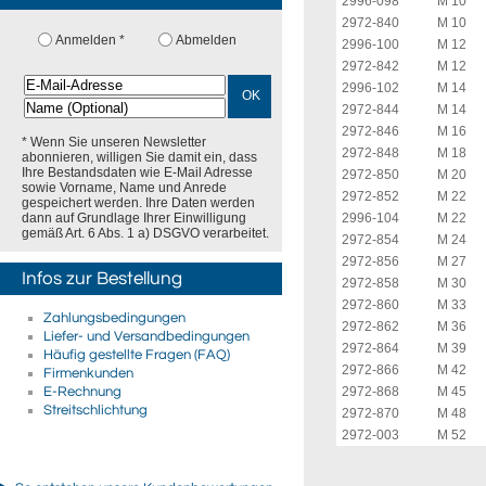
2996-098
M 10
2972-840
M 10
Anmelden *
Abmelden
2996-100
M 12
2972-842
M 12
2996-102
M 14
OK
2972-844
M 14
2972-846
M 16
* Wenn Sie unseren Newsletter
2972-848
M 18
abonnieren, willigen Sie damit ein, dass
Ihre Bestandsdaten wie E-Mail Adresse
2972-850
M 20
sowie Vorname, Name und Anrede
2972-852
M 22
gespeichert werden. Ihre Daten werden
dann auf Grundlage Ihrer Einwilligung
2996-104
M 22
gemäß Art. 6 Abs. 1 a) DSGVO verarbeitet.
2972-854
M 24
2972-856
M 27
Infos zur Bestellung
2972-858
M 30
2972-860
M 33
Zahlungsbedingungen
2972-862
M 36
Liefer- und Versandbedingungen
2972-864
M 39
Häufig gestellte Fragen (FAQ)
2972-866
M 42
Firmenkunden
E-Rechnung
2972-868
M 45
Streitschlichtung
2972-870
M 48
2972-003
M 52