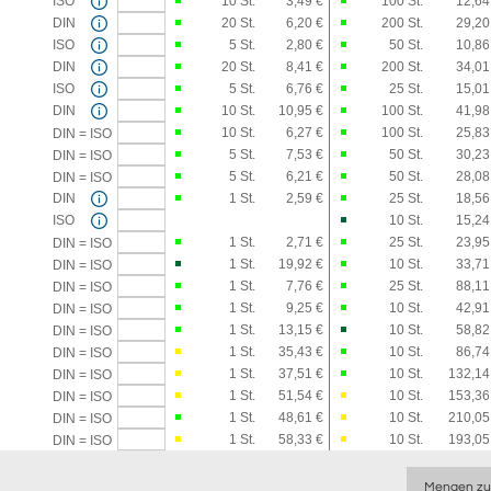
ISO
10
St.
3,49 €
100
St.
12,64
DIN
20
St.
6,20 €
200
St.
29,20
ISO
5
St.
2,80 €
50
St.
10,86
DIN
20
St.
8,41 €
200
St.
34,01
ISO
5
St.
6,76 €
25
St.
15,01
DIN
10
St.
10,95 €
100
St.
41,98
10
St.
6,27 €
100
St.
25,83
DIN = ISO
5
St.
7,53 €
50
St.
30,23
DIN = ISO
5
St.
6,21 €
50
St.
28,08
DIN = ISO
DIN
1
St.
2,59 €
25
St.
18,56
ISO
10
St.
15,24
1
St.
2,71 €
25
St.
23,95
DIN = ISO
1
St.
19,92 €
10
St.
33,71
DIN = ISO
1
St.
7,76 €
25
St.
88,11
DIN = ISO
1
St.
9,25 €
10
St.
42,91
DIN = ISO
1
St.
13,15 €
10
St.
58,82
DIN = ISO
1
St.
35,43 €
10
St.
86,74
DIN = ISO
1
St.
37,51 €
10
St.
132,14
DIN = ISO
1
St.
51,54 €
10
St.
153,36
DIN = ISO
1
St.
48,61 €
10
St.
210,05
DIN = ISO
1
St.
58,33 €
10
St.
193,05
DIN = ISO
Mengen zu