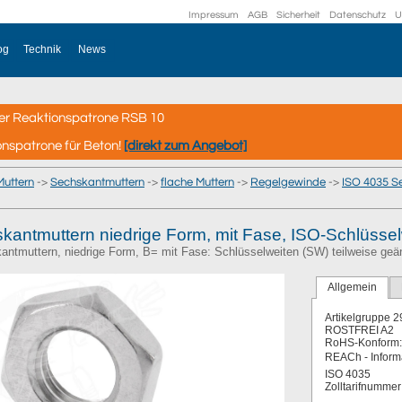
Impressum
AGB
Sicherheit
Datenschutz
U
og
Technik
News
er Reaktionspatrone RSB 10
onspatrone für Beton!
[direkt zum Angebot]
Muttern
->
Sechskantmuttern
->
flache Muttern
->
Regelgewinde
->
ISO 4035 Se
kantmuttern niedrige Form, mit Fase, ISO-Schlüss
antmuttern, niedrige Form, B= mit Fase: Schlüsselweiten (SW) teilweise geä
Allgemein
Artikelgruppe
2
ROSTFREI A2
RoHS-Konform:
REACh - Informa
ISO 4035
Zolltarifnumme