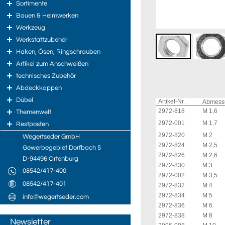
Sortimente
Bauen & Heimwerken
Werkzeug
Werkstattzubehör
Haken, Ösen, Ringschrauben
Artikel zum Anschweißen
technisches Zubehör
Abdeckkappen
Dübel
Artikel-Nr.
Abmes
2972-818
M 1,6
Themenwelt
2972-001
M 1,7
Restposten
2972-820
M 2
Wegertseder GmbH
2972-824
M 2,5
Gewerbegebiet Dorfbach 5
2972-826
M 2,6
D-94496 Ortenburg
2972-830
M 3
08542/417-400
2972-002
M 3,5
08542/417-401
2972-832
M 4
2972-834
M 5
info@wegertseder.com
2972-836
M 6
2972-838
M 8
Newsletter