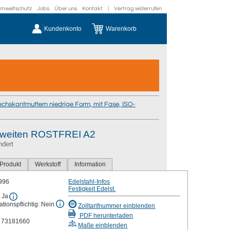
mweltschutz
Jobs
Über uns
Kontakt
|
Vertrag widerrufen
Kundenkonto
Warenkorb
chskantmuttern niedrige Form, mit Fase, ISO-
elweiten ROSTFREI A2
ndert
Produkt
Werkstoff
Information
996
Edelstahl-Infos
Festigkeit Edelst.
 Ja
tionspflichtig: Nein
Zolltarifnummer einblenden
PDF herunterladen
r 73181660
Maße einblenden