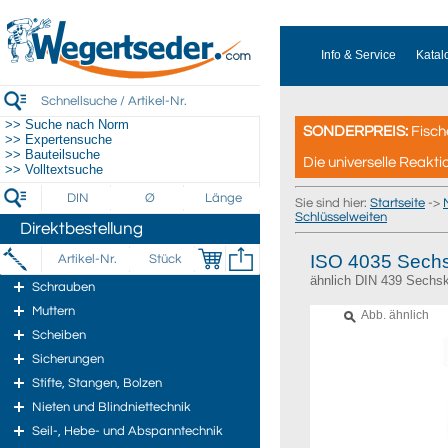
Info & Service
Katal
>> Suche nach Norm
SONDERPREIS:
Fisch
>> Expertensuche
>> Bauteilsuche
Die universelle Reakti
>> Volltextsuche
Sie sind hier:
Startseite
->
Schlüsselweiten
Direktbestellung
ISO 4035 Sechs
ähnlich DIN 439 Sechsk
Schrauben
Muttern
Abb. ähnlich
Scheiben
Sicherungen
Stifte, Stangen, Bolzen
Nieten und Blindniettechnik
Seil-, Hebe- und Abspanntechnik