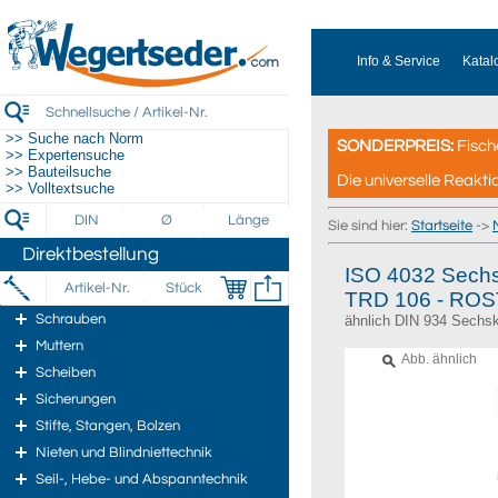
Info & Service
Katal
>> Suche nach Norm
SONDERPREIS:
Fisch
>> Expertensuche
>> Bauteilsuche
Die universelle Reakti
>> Volltextsuche
Sie sind hier:
Startseite
->
Direktbestellung
ISO 4032 Sechs
TRD 106 - ROS
Schrauben
ähnlich DIN 934 Sechsk
Muttern
Abb. ähnlich
Scheiben
Sicherungen
Stifte, Stangen, Bolzen
Nieten und Blindniettechnik
Seil-, Hebe- und Abspanntechnik