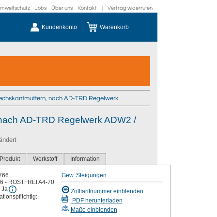
mweltschutz
Jobs
Über uns
Kontakt
|
Vertrag widerrufen
Kundenkonto
Warenkorb
echskantmuttern, nach AD-TRD Regelwerk
u nach AD-TRD Regelwerk ADW2 /
ändert
Produkt
Werkstoff
Information
766
Gew. Steigungen
6 - ROSTFREI A4-70
 Ja
Zolltarifnummer einblenden
tionspflichtig:
PDF herunterladen
Maße einblenden