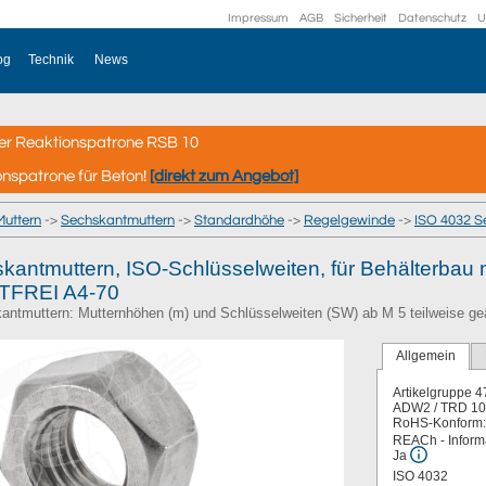
Impressum
AGB
Sicherheit
Datenschutz
U
og
Technik
News
er Reaktionspatrone RSB 10
onspatrone für Beton!
[direkt zum Angebot]
Muttern
->
Sechskantmuttern
->
Standardhöhe
->
Regelgewinde
->
ISO 4032 S
kantmuttern, ISO-Schlüsselweiten, für Behälterba
TFREI A4-70
antmuttern: Mutternhöhen (m) und Schlüsselweiten (SW) ab M 5 teilweise ge
Allgemein
Artikelgruppe
4
ADW2 / TRD 10
RoHS-Konform:
REACh - Informa
Ja
ISO 4032