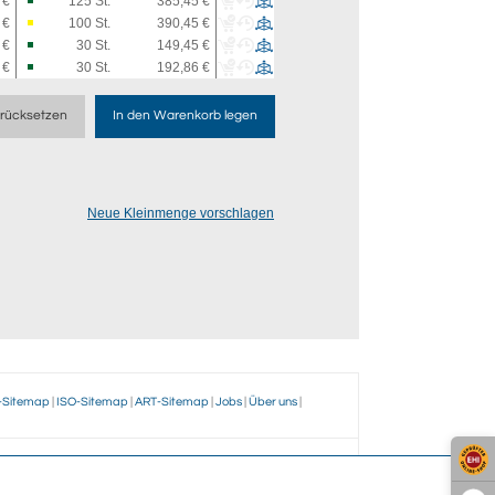
 €
125
St.
385,45 €
 €
100
St.
390,45 €
 €
30
St.
149,45 €
 €
30
St.
192,86 €
rücksetzen
In den Warenkorb legen
Neue Kleinmenge vorschlagen
-Sitemap
|
ISO-Sitemap
|
ART-Sitemap
|
Jobs
|
Über uns
|
ir?