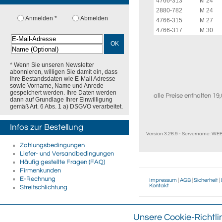
4766-313
M 24
2880-782
M 24
Anmelden *
Abmelden
4766-315
M 27
4766-317
M 30
OK
* Wenn Sie unseren Newsletter
abonnieren, willigen Sie damit ein, dass
Ihre Bestandsdaten wie E-Mail Adresse
sowie Vorname, Name und Anrede
gespeichert werden. Ihre Daten werden
alle Preise enthalten 1
dann auf Grundlage Ihrer Einwilligung
gemäß Art. 6 Abs. 1 a) DSGVO verarbeitet.
Infos zur Bestellung
Version 3.26.9 - Servername: W
Zahlungsbedingungen
Liefer- und Versandbedingungen
Häufig gestellte Fragen (FAQ)
Firmenkunden
E-Rechnung
Impressum
|
AGB
|
Sicherheit
|
Kontakt
Streitschlichtung
Wegertseder
GmbH
Unsere Cookie-Richtli