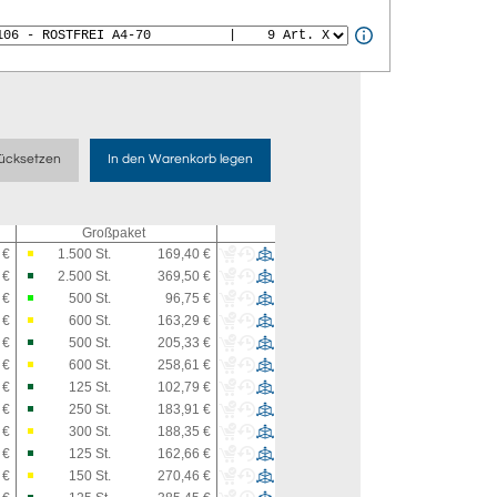
ücksetzen
In den Warenkorb legen
Großpaket
 €
1.500
St.
169,40 €
 €
2.500
St.
369,50 €
 €
500
St.
96,75 €
 €
600
St.
163,29 €
 €
500
St.
205,33 €
 €
600
St.
258,61 €
 €
125
St.
102,79 €
 €
250
St.
183,91 €
 €
300
St.
188,35 €
 €
125
St.
162,66 €
 €
150
St.
270,46 €