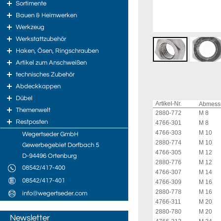
Sortimente
Bauen & Heimwerken
Werkzeug
Werkstattzubehör
Haken, Ösen, Ringschrauben
Artikel zum Anschweißen
technisches Zubehör
Abdeckkappen
Dübel
Artikel-Nr.
Abmes
Themenwelt
2880-772
M 8
Restposten
4766-301
M 8
4766-303
M 10
Wegertseder GmbH
2880-774
M 10
Gewerbegebiet Dorfbach 5
4766-305
M 12
D-94496 Ortenburg
2880-776
M 12
08542/417-400
4766-307
M 14
08542/417-401
4766-309
M 16
2880-778
M 16
info@wegertseder.com
4766-311
M 20
2880-780
M 20
Newsletter