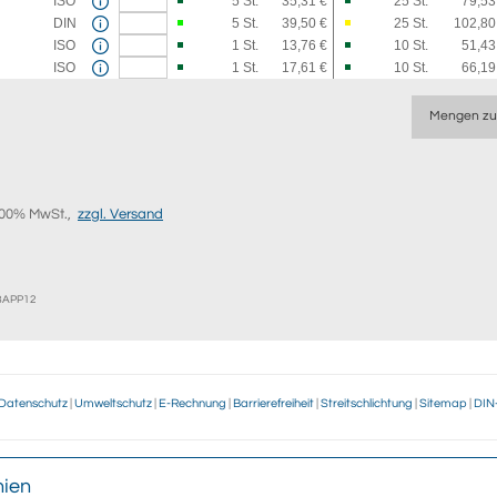
ISO
5
St.
35,31 €
25
St.
79,53
DIN
5
St.
39,50 €
25
St.
102,80
ISO
1
St.
13,76 €
10
St.
51,43
ISO
1
St.
17,61 €
10
St.
66,19
Mengen zu
9,00% MwSt.,
zzgl. Versand
EBAPP12
Datenschutz
|
Umweltschutz
|
E-Rechnung
|
Barrierefreiheit
|
Streitschlichtung
|
Sitemap
|
DIN
Zahlung & Versand
Warum w
nien