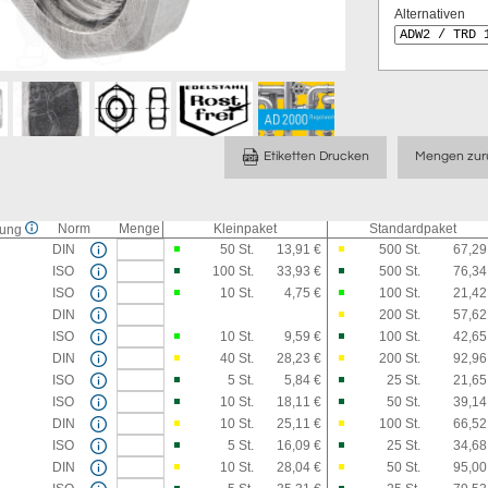
Alternativen
Etiketten Drucken
Mengen zur
Norm
Menge
Kleinpaket
Standardpaket
sung
DIN
50
St.
13,91 €
500
St.
67,29
ISO
100
St.
33,93 €
500
St.
76,34
ISO
10
St.
4,75 €
100
St.
21,42
DIN
200
St.
57,62
ISO
10
St.
9,59 €
100
St.
42,65
DIN
40
St.
28,23 €
200
St.
92,96
ISO
5
St.
5,84 €
25
St.
21,65
ISO
10
St.
18,11 €
50
St.
39,14
DIN
10
St.
25,11 €
100
St.
66,52
ISO
5
St.
16,09 €
25
St.
34,68
DIN
10
St.
28,04 €
50
St.
95,00