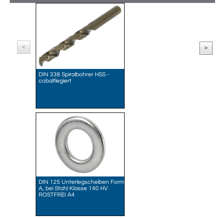
<
>
DIN 338 Spiralbohrer HSS -
cobaltlegiert
DIN 125 Unterlegscheiben Form
A, bei Stahl Klasse 140 HV
ROSTFREI A4