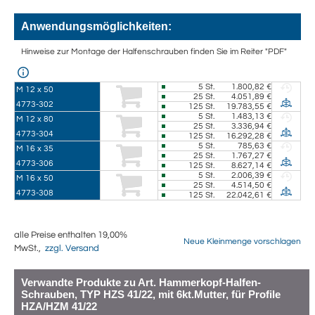
Anwendungsmöglichkeiten:
Hinweise zur Montage der Halfenschrauben finden Sie im Reiter "PDF"
5
St.
1.800,82 €
M 12 x 50
25
St.
4.051,89 €
4773-302
125
St.
19.783,55 €
5
St.
1.483,13 €
M 12 x 80
25
St.
3.336,94 €
4773-304
125
St.
16.292,28 €
5
St.
785,63 €
M 16 x 35
25
St.
1.767,27 €
4773-306
125
St.
8.627,14 €
5
St.
2.006,39 €
M 16 x 50
25
St.
4.514,50 €
4773-308
125
St.
22.042,61 €
alle Preise enthalten 19,00%
Neue Kleinmenge vorschlagen
MwSt.,
zzgl. Versand
Verwandte Produkte zu Art. Hammerkopf-Halfen-
Schrauben, TYP HZS 41/22, mit 6kt.Mutter, für Profile
HZA/HZM 41/22