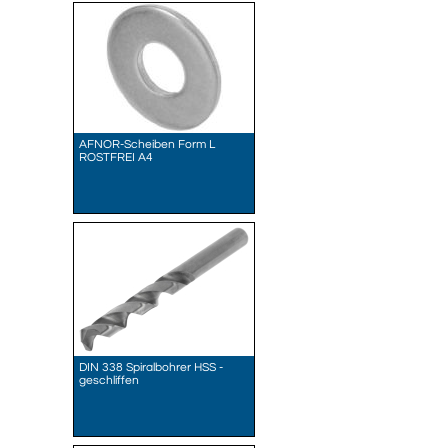
AFNOR-Scheiben Form L
ROSTFREI A4
DIN 338 Spiralbohrer HSS -
geschliffen