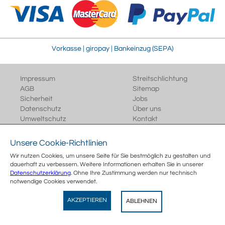
Vorkasse | giropay | Bankeinzug (SEPA)
Impressum
Streitschlichtung
AGB
Sitemap
Sicherheit
Jobs
Datenschutz
Über uns
Umweltschutz
Kontakt
E-Rechnung
Vertrag widerrufen
Unsere Cookie-Richtlinien
<
Wir nutzen Cookies, um unsere Seite für Sie bestmöglich zu gestalten und
dauerhaft zu verbessern. Weitere Informationen erhalten Sie in unserer
Datenschutzerklärung
. Ohne Ihre Zustimmung werden nur technisch
notwendige Cookies verwendet.
Wegertseder
AKZEPTIEREN
ABLEHNEN
View
Wegertseder GmbH
GRATIS - Im Play Store