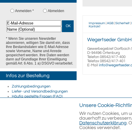
Anmelden *
Abmelden
Impressum
|
AGB
|
Sicherheit
|
OK
Kontakt
* Wenn Sie unseren Newsletter
Wegertseder
GmbH
abonnieren, willigen Sie damit ein, dass
Ihre Bestandsdaten wie E-Mail Adresse
Gewerbegebiet Dorfbach 
sowie Vorname, Name und Anrede
D-94496
Ortenburg
gespeichert werden. Ihre Daten werden
Telefon
08542/417-400
dann auf Grundlage Ihrer Einwilligung
Telefax
08542/417-401
gemäß Art. 6 Abs. 1 a) DSGVO verarbeitet.
E-Mail
info@wegertseder
Infos zur Bestellung
Zahlungsbedingungen
Liefer- und Versandbedingungen
Häufig gestellte Fragen (FAQ)
Firmenkunden
Unsere Cookie-Richtli
E-Rechnung
Streitschlichtung
Wir nutzen Cookies, um u
dauerhaft zu verbessern.
Datenschutzerklärung
. 
Cookies verwendet.