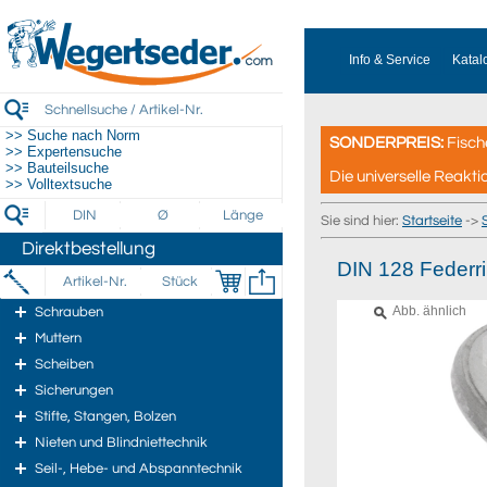
Info & Service
Katal
>> Suche nach Norm
SONDERPREIS:
Fisch
>> Expertensuche
>> Bauteilsuche
Die universelle Reakti
>> Volltextsuche
Sie sind hier:
Startseite
->
Direktbestellung
DIN 128 Federr
Abb. ähnlich
Schrauben
Muttern
Scheiben
Sicherungen
Stifte, Stangen, Bolzen
Nieten und Blindniettechnik
Seil-, Hebe- und Abspanntechnik