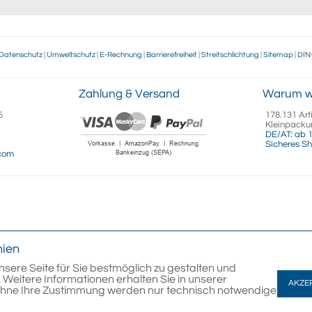
Datenschutz
|
Umweltschutz
|
E-Rechnung
|
Barrierefreiheit
|
Streitschlichtung
|
Sitemap
|
DIN
Zahlung & Versand
Warum w
5
178.131 Art
Kleinpacku
DE/AT: ab 1
Sicheres Sh
.com
nien
nsere Seite für Sie bestmöglich zu gestalten und
 Weitere Informationen erhalten Sie in unserer
AKZE
Ohne Ihre Zustimmung werden nur technisch notwendige