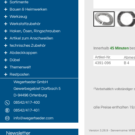
Sortimente
Bauen & Heimwerken
Werkzeug
Werkstattzubehör
Haken, Ösen, Ringschrauben
Artikel zum Anschweißen
technisches Zubehör
Innerhalb
45 Minuten
bes
Abdeckkappen
Artikel-Nr.
Abme
Dübel
4391-096
B 4
Themenwelt
Restposten
Wegertseder GmbH
Gewerbegebiet Dorfbach 5
¹⁾Vorbehaltlich vollständig
D-94496 Ortenburg
08542/417-400
alle Preise enthalten 1
08542/417-401
info@wegertseder.com
Version 3.26.9 - Servername: W
Newsletter