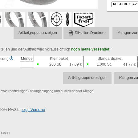
Artikelgruppe anzeigen
Etiketten Drucken
Mengen zur
tellen und der Auftrag wird voraussichtlich
noch heute versendet
.¹⁾
Menge
Kleinpaket
Standardpaket
ssung
200
St.
17,09 €
1.000
St.
41,77 €
Artikelgruppe anzeigen
Mengen zu
er sowie rechtzeitiger Zahlungseingang und ausreichender Menge
9,00% MwSt.,
zzgl. Versand
EBAPP11