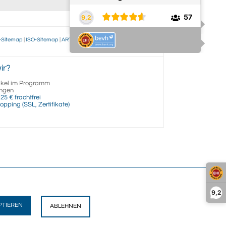
-Sitemap
|
ISO-Sitemap
|
ART-Sitemap
|
Jobs
|
Über uns
|
ir?
ikel im Programm
ngen
25 € frachtfrei
opping (SSL, Zertifikate)
9,2
PTIEREN
ABLEHNEN