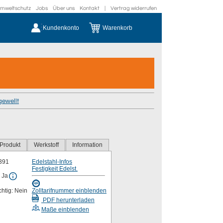
mweltschutz
Jobs
Über uns
Kontakt
|
Vertrag widerrufen
Kundenkonto
Warenkorb
gewellt
Produkt
Werkstoff
Information
391
Edelstahl-Infos
Festigkeit Edelst.
 Ja
chtig: Nein
Zolltarifnummer einblenden
PDF herunterladen
Maße einblenden