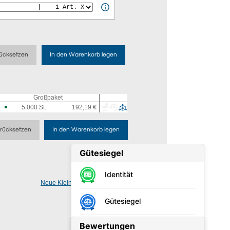
ücksetzen
In den Warenkorb legen
Großpaket
5.000
St.
192,19 €
rücksetzen
In den Warenkorb legen
Neue Kleinmenge vorschlagen