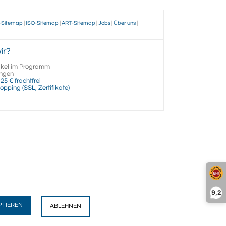
-Sitemap
|
ISO-Sitemap
|
ART-Sitemap
|
Jobs
|
Über uns
|
ir?
ikel im Programm
ngen
25 € frachtfrei
opping (SSL, Zertifikate)
9,2
PTIEREN
ABLEHNEN