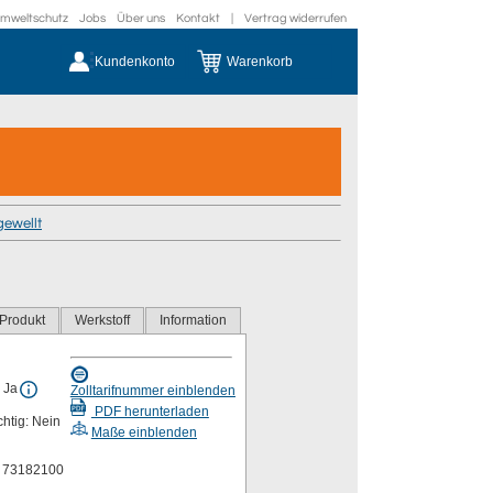
mweltschutz
Jobs
Über uns
Kontakt
|
Vertrag widerrufen
Kundenkonto
Warenkorb
gewellt
Produkt
Werkstoff
Information
 Ja
Zolltarifnummer einblenden
PDF herunterladen
chtig: Nein
Maße einblenden
r 73182100