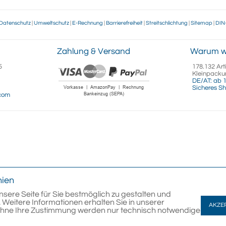
Datenschutz
|
Umweltschutz
|
E-Rechnung
|
Barrierefreiheit
|
Streitschlichtung
|
Sitemap
|
DIN
Zahlung & Versand
Warum w
5
178.132 Art
Kleinpacku
DE/AT: ab 1
Sicheres Sh
.com
nien
nsere Seite für Sie bestmöglich zu gestalten und
 Weitere Informationen erhalten Sie in unserer
AKZE
Ohne Ihre Zustimmung werden nur technisch notwendige