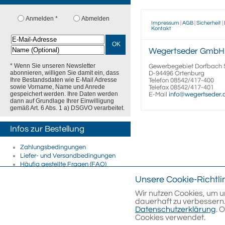
Anmelden *
Abmelden
Impressum
|
AGB
|
Sicherheit
|
Kontakt
OK
Wegertseder
GmbH
* Wenn Sie unseren Newsletter
Gewerbegebiet Dorfbach 
abonnieren, willigen Sie damit ein, dass
D-94496
Ortenburg
Ihre Bestandsdaten wie E-Mail Adresse
Telefon
08542/417-400
sowie Vorname, Name und Anrede
Telefax
08542/417-401
gespeichert werden. Ihre Daten werden
E-Mail
info@wegertseder
dann auf Grundlage Ihrer Einwilligung
gemäß Art. 6 Abs. 1 a) DSGVO verarbeitet.
Infos zur Bestellung
Zahlungsbedingungen
Liefer- und Versandbedingungen
Häufig gestellte Fragen (FAQ)
Firmenkunden
Unsere Cookie-Richtli
E-Rechnung
Streitschlichtung
Wir nutzen Cookies, um u
dauerhaft zu verbessern.
Datenschutzerklärung
. 
Cookies verwendet.