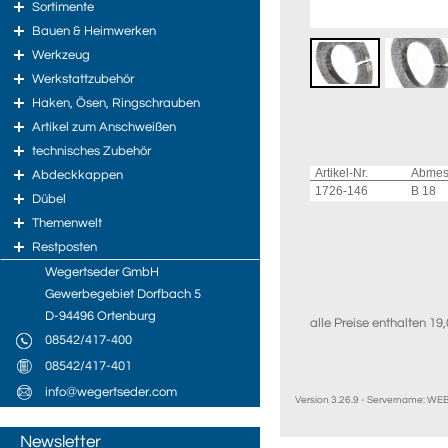
Sortimente
Bauen & Heimwerken
Werkzeug
Werkstattzubehör
Haken, Ösen, Ringschrauben
Artikel zum Anschweißen
technisches Zubehör
Artikel-Nr.
Abmes
Abdeckkappen
1726-146
B 18
Dübel
Themenwelt
Restposten
Wegertseder GmbH
Gewerbegebiet Dorfbach 5
D-94496 Ortenburg
alle Preise enthalten 1
08542/417-400
08542/417-401
info@wegertseder.com
Version 3.26.9 - Servername: W
Newsletter