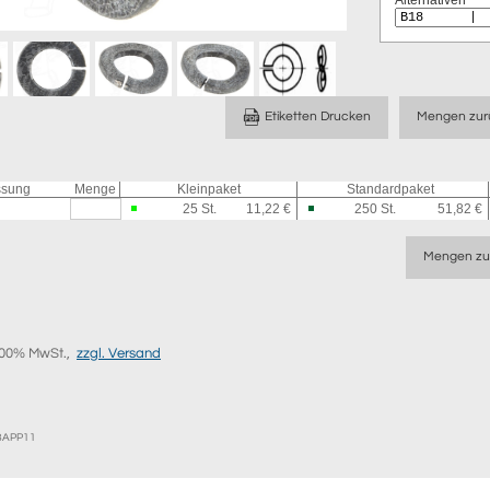
Alternativen
Etiketten Drucken
Mengen zur
sung
Menge
Kleinpaket
Standardpaket
25
St.
11,22 €
250
St.
51,82 €
Mengen zu
9,00% MwSt.,
zzgl. Versand
EBAPP11