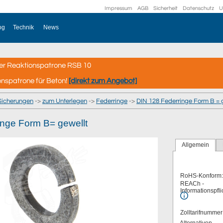
Impressum
AGB
Sicherheit
Datenschutz
U
og
Technik
News
er Reaktionspatrone RSB 10
onspatrone für Beton!
[direkt zum Angebot]
Sicherungen
->
zum Unterlegen
->
Federringe
->
DIN 128 Federringe Form B = 
inge Form B= gewellt
Allgemein
RoHS-Konform:
REACh -
Informationspfli
Zolltarifnumme