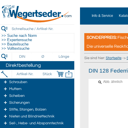
Info & Service
Katal
>> Suche nach Norm
SONDERPREIS:
Fisch
>> Expertensuche
>> Bauteilsuche
Die universelle Reakti
>> Volltextsuche
Sie sind hier:
Startseite
->
Direktbestellung
DIN 128 Federr
Abb. ähnlich
Schrauben
Muttern
Scheiben
Sicherungen
Stifte, Stangen, Bolzen
Nieten und Blindniettechnik
Seil-, Hebe- und Abspanntechnik