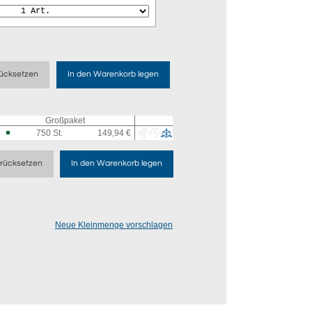
ücksetzen
In den Warenkorb legen
Großpaket
750
St.
149,94 €
rücksetzen
In den Warenkorb legen
Neue Kleinmenge vorschlagen