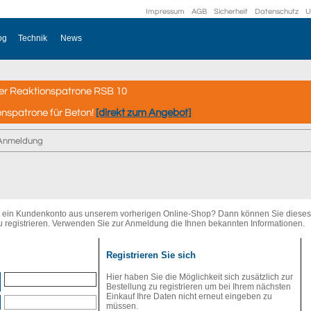
Impressum
AGB
Sicherheit
Datenschutz
U
og
Technik
News
er Reaktionspatrone RSB 10
onspatrone für Beton!
[direkt zum Angebot]
Anmeldung
er ein Kundenkonto aus unserem vorherigen Online-Shop? Dann können Sie diese
u registrieren. Verwenden Sie zur Anmeldung die Ihnen bekannten Informationen.
Registrieren Sie sich
Hier haben Sie die Möglichkeit sich zusätzlich zur
Bestellung zu registrieren um bei Ihrem nächsten
Einkauf Ihre Daten nicht erneut eingeben zu
müssen.