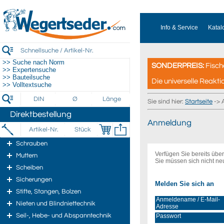
Info & Service
Katal
>> Suche nach Norm
SONDERPREIS:
Fisch
>> Expertensuche
>> Bauteilsuche
Die universelle Reakti
>> Volltextsuche
Sie sind hier:
Startseite
-> 
Direktbestellung
Anmeldung
Schrauben
Verfügen Sie bereits üb
Muttern
Sie müssen sich nicht ne
Scheiben
Sicherungen
Melden Sie sich an
Stifte, Stangen, Bolzen
Anmeldename / E-Mail-
Nieten und Blindniettechnik
Adresse
Seil-, Hebe- und Abspanntechnik
Passwort