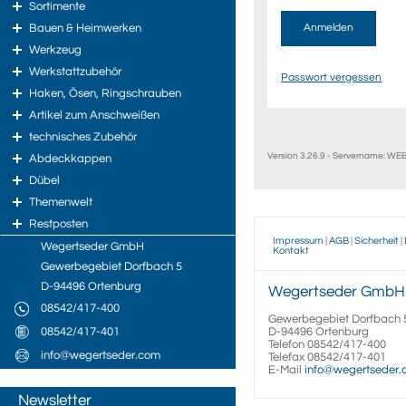
Sortimente
Bauen & Heimwerken
Anmelden
Werkzeug
Werkstattzubehör
Passwort vergessen
Haken, Ösen, Ringschrauben
Artikel zum Anschweißen
technisches Zubehör
Version 3.26.9 - Servername: W
Abdeckkappen
Dübel
Themenwelt
Restposten
Impressum
|
AGB
|
Sicherheit
|
Wegertseder GmbH
Kontakt
Gewerbegebiet Dorfbach 5
D-94496 Ortenburg
Wegertseder
GmbH
08542/417-400
Gewerbegebiet Dorfbach 
08542/417-401
D-94496
Ortenburg
Telefon
08542/417-400
info@wegertseder.com
Telefax
08542/417-401
E-Mail
info@wegertseder
Newsletter