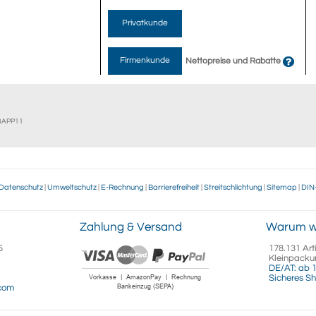
Privatkunde
Firmenkunde
Nettopreise und Rabatte
EBAPP11
Datenschutz
|
Umweltschutz
|
E-Rechnung
|
Barrierefreiheit
|
Streitschlichtung
|
Sitemap
|
DIN
Zahlung & Versand
Warum w
5
178.131 Art
Kleinpacku
DE/AT: ab 1
Sicheres Sh
.com